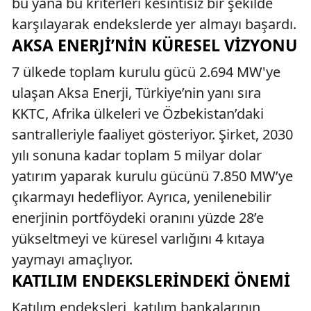
bu yana bu kriterleri kesintisiz bir şekilde
karşılayarak endekslerde yer almayı başardı.
AKSA ENERJI’NIN KÜRESEL VIZYONU
7 ülkede toplam kurulu gücü 2.694 MW'ye
ulaşan Aksa Enerji, Türkiye’nin yanı sıra
KKTC, Afrika ülkeleri ve Özbekistan’daki
santralleriyle faaliyet gösteriyor. Şirket, 2030
yılı sonuna kadar toplam 5 milyar dolar
yatırım yaparak kurulu gücünü 7.850 MW’ye
çıkarmayı hedefliyor. Ayrıca, yenilenebilir
enerjinin portföydeki oranını yüzde 28’e
yükseltmeyi ve küresel varlığını 4 kıtaya
yaymayı amaçlıyor.
KATILIM ENDEKSLERINDEKI ÖNEMI
Katılım endeksleri, katılım bankalarının