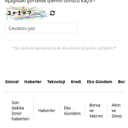
Aşağıdaki görselde işlemin sonucu kaçtır?
* Bu içerik ile ilgili yorum yok, ilk yorumu siz yazın, tartışalım *
Güncel
Haberler
Teknoloji
Kredi
Eko Gündem
Bors
Son
Borsa
Altın
dakika
Eko
Haberler
ve
ve
İzmir
Gündem
Yatırım
Döviz
haberleri