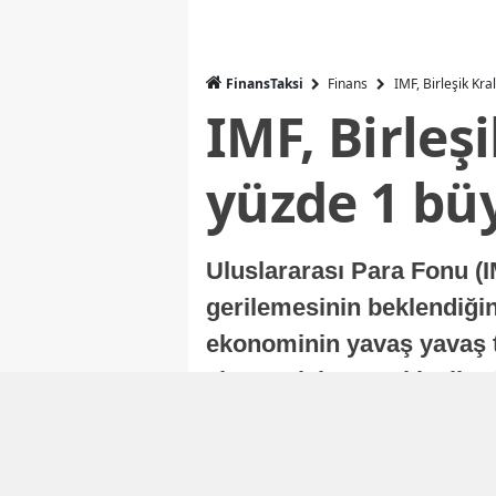
FinansTaksi
Finans
IMF, Birleşik Kr
IMF, Birleş
yüzde 1 bü
Uluslararası Para Fonu (I
gerilemesinin beklendiğini
ekonominin yavaş yavaş t
ekonomisi, sonraki yıllard
Nur Duman