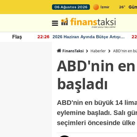
26
°
06 Ağustos 2026
Gün
r seviyesinin
2026 Haziran Ayında Bütçe Artışı
Flaş
22:26
22
Yaşandı
FinansTaksi
Haberler
ABD'nin en bü
ABD'nin en
başladı
ABD'nin en büyük 14 lima
eylemine başladı. Salı gü
seçimleri öncesinde ülke