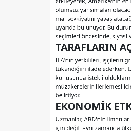
etkileyerek, Amerika'nın en 
olumsuz yansımaları olacağı
mal sevkiyatını yavaşlatacağ
uyarıda bulunuyor. Bu durum
seçimleri öncesinde, siyasi v
TARAFLARIN A
ILA'nın yetkilileri, işçileri
tükendiğini ifade ederken,
konusunda istekli olduklarını
müzakerelerin ilerlemesi içi
belirtiyor.
EKONOMIK ETK
Uzmanlar, ABD'nin limanların
için değil, aynı zamanda ül