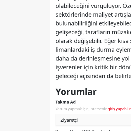
olabileceğini vurguluyor. Öze
sektörlerinde maliyet artışl
bulunabilirliğini etkileyebil
gelişeceği, tarafların müza
olarak değişebilir. Eğer kıs
limanlardaki iş durma eylem
daha da derinleşmesine yol a
işverenler için kritik bir 
geleceği açısından da belirley
Yorumlar
Takma Ad
Yorum yapmak için, isterseniz
giriş yapabilir