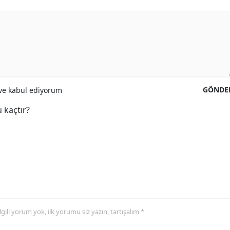
GÖNDE
e kabul ediyorum
 kaçtır?
 ilgili yorum yok, ilk yorumu siz yazın, tartışalım *