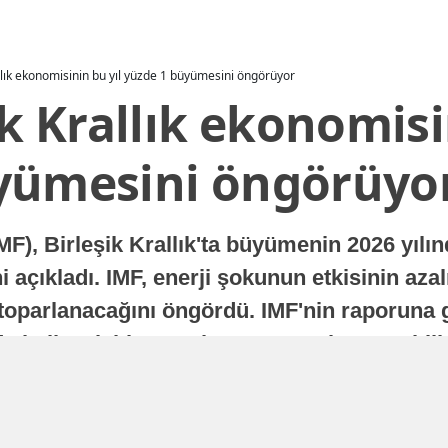
allık ekonomisinin bu yıl yüzde 1 büyümesini öngörüyor
ik Krallık ekonomisi
yümesini öngörüyo
MF), Birleşik Krallık'ta büyümenin 2026 yılı
 açıkladı. IMF, enerji şokunun etkisinin azal
oparlanacağını öngördü. IMF'nin raporuna gö
a istikrarlı bir toparlanma süreci yaşayabilir
Yayınlanma
16 Temmuz 2026 - 22:37