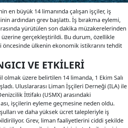
in en büyük 14 limanında çalışan işçiler, iş
nin ardından grev başlattı. İş bırakma eylemi,
i arasında yürütülen son dakika müzakerelerinden
zerine gerçekleştirildi. Bu durum, özellikle
i öncesinde ülkenin ekonomik istikrarını tehdit
GICI VE ETKILERI
il olmak üzere belirtilen 14 limanda, 1 Ekim Salı
şladı. Uluslararası Liman İşçileri Derneği (ILA) ile
enizcilik İttifakı (USMX) arasındaki
ası, işçilerin eyleme geçmesine neden oldu.
oşulları ve daha yüksek ücret talepleriyle iş
diriliyor. Grev, liman faaliyetlerini ciddi şekilde