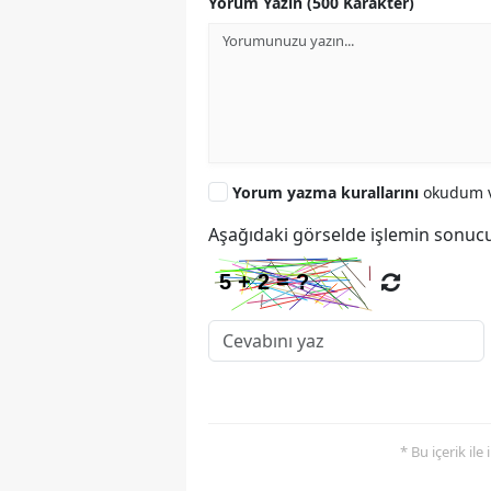
Yorum Yazın (500 Karakter)
Yorum yazma kurallarını
okudum v
Aşağıdaki görselde işlemin sonucu
* Bu içerik ile