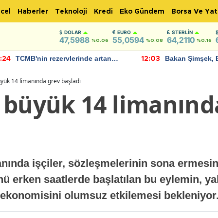
cel
Haberler
Teknoloji
Kredi
Eko Gündem
Borsa Ve Yat
DOLAR
EURO
STERLIN
47,5988
55,0594
64,2110
%0.06
%0.08
%0.16
TCMB'nin rezervlerinde artan
Bakan Şimşek, 
:24
12:03
momentum devam ediyor
için umut verici
bulundu
yük 14 limanında grev başladı
 büyük 14 limanınd
nında işçiler, sözleşmelerinin sona ermesin
nü erken saatlerde başlatılan bu eylemin, y
 ekonomisini olumsuz etkilemesi bekleniyor