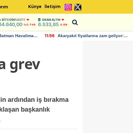
Künye
İletişim
ırım
BITCOIN
(USDT)
GRAM ALTIN
64.640,00
6.533,85
%0.745
0,58
Batman Havalimanı
Akaryakıt fiyatlarına zam geliyor:
11:56
 açıklamalarda
Yeni tarih açıklandı
a grev
in ardından iş bırakma
aklaşan başkanlık
.