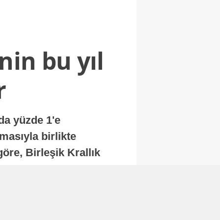
nin bu yıl
r
nda yüzde 1'e
masıyla birlikte
re, Birleşik Krallık
.
Abone Ol