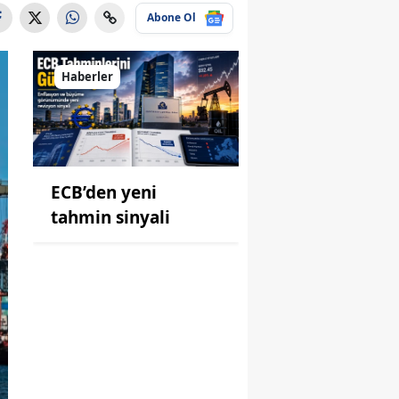
Abone Ol
Haberler
ECB’den yeni
tahmin sinyali