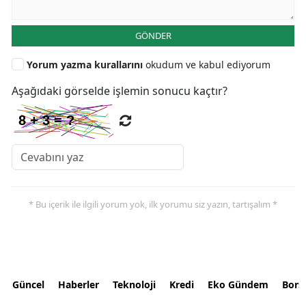
GÖNDER
Yorum yazma kurallarını
okudum ve kabul ediyorum
Aşağıdaki görselde işlemin sonucu kaçtır?
* Bu içerik ile ilgili yorum yok, ilk yorumu siz yazın, tartışalım *
Güncel
Haberler
Teknoloji
Kredi
Eko Gündem
Bors