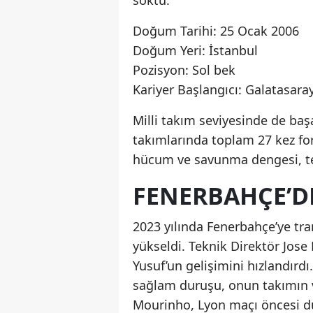
soktu.
Doğum Tarihi: 25 Ocak 2006
Doğum Yeri: İstanbul
Pozisyon: Sol bek
Kariyer Başlangıcı: Galatasaray
Milli takım seviyesinde de baş
takımlarında toplam 27 kez for
hücum ve savunma dengesi, te
FENERBAHÇE’DE
2023 yılında Fenerbahçe’ye tra
yükseldi. Teknik Direktör Jos
Yusuf’un gelişimini hızlandırd
sağlam duruşu, onun takımın v
Mourinho, Lyon maçı öncesi dü