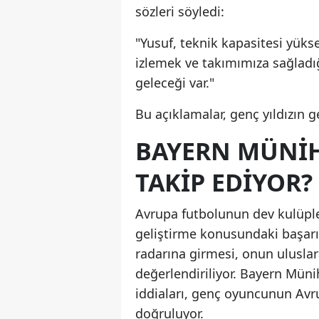
sözleri söyledi:
"Yusuf, teknik kapasitesi yük
izlemek ve takımımıza sağladı
geleceği var."
Bu açıklamalar, genç yıldızın g
BAYERN MÜNIH
TAKIP EDIYOR?
Avrupa futbolunun dev kulüpl
geliştirme konusundaki başarıs
radarına girmesi, onun uluslar
değerlendiriliyor. Bayern Mün
iddiaları, genç oyuncunun Avr
doğruluyor.