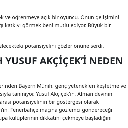
sek ve öğrenmeye açık bir oyuncu. Onun gelişimini
ğı katkıyı görmek beni mutlu ediyor. Büyük bir
elecekteki potansiyelini gözler önüne serdi.
 YUSUF AKÇIÇEK’I NEDEN
erinden Bayern Münih, genç yetenekleri keşfetme ve
ıyla tanınıyor. Yusuf Akçiçek’in, Alman devinin
arası potansiyelinin bir göstergesi olarak
ih’in, Fenerbahçe maçına gözlemci göndereceği
upa kulüplerinin dikkatini çekmeye başladığını