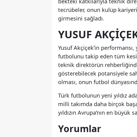
bekteki katkılarıyla teknik dir
tecrübeler, onun kulüp kariyer
girmesini sağladı.
YUSUF AKÇIÇEK
Yusuf Akçiçek’in performansı, y
futbolunu takip eden tüm kesi
teknik direktörün rehberliğin
gösterebilecek potansiyele sa
olması, onun futbol dünyasında
Türk futbolunun yeni yıldız a
milli takımda daha birçok başa
yıldızın Avrupa’nın en büyük s
Yorumlar