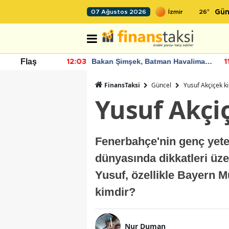
26
°
07 Ağustos 2026
Gün
nde artan
Bakan Şimşek, Batman Havalimanı
Flaş
12:03
11
diyor
için umut verici açıklamalarda
bulundu
FinansTaksi
Güncel
Yusuf Akçiçek k
Yusuf Akçi
Fenerbahçe'nin genç yete
dünyasında dikkatleri üz
Yusuf, özellikle Bayern M
kimdir?
Nur Duman