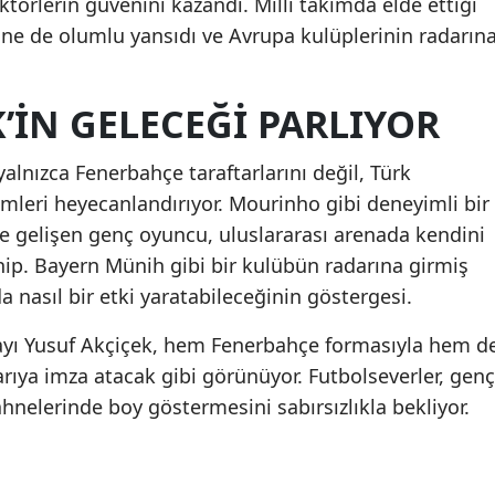
ektörlerin güvenini kazandı. Milli takımda elde ettiği
ine de olumlu yansıdı ve Avrupa kulüplerinin radarın
’IN GELECEĞI PARLIYOR
alnızca Fenerbahçe taraftarlarını değil, Türk
mleri heyecanlandırıyor. Mourinho gibi deneyimli bir
de gelişen genç oyuncu, uluslararası arenada kendini
hip. Bayern Münih gibi bir kulübün radarına girmiş
 nasıl bir etki yaratabileceğinin göstergesi.
dayı Yusuf Akçiçek, hem Fenerbahçe formasıyla hem d
rıya imza atacak gibi görünüyor. Futbolseverler, genç
ahnelerinde boy göstermesini sabırsızlıkla bekliyor.