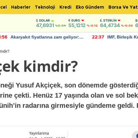
cel
Haberler
Teknoloji
Kredi
Eko Gündem
Borsa Ve Yat
DOLAR
EURO
STERLIN
47,6931
55,1212
64,4734
6
%0.04
%-0.12
%-0.03
Akaryakıt fiyatlarına zam geliyor:
IMF, Birleşik Kr
:56
22:37
Yeni tarih açıklandı
bu yıl yüzde 1 
öngörüyor
imdir?
çek kimdir?
neği Yusuf Akçiçek, son dönemde gösterdiğ
erine çekti. Henüz 17 yaşında olan ve sol b
ünih’in radarına girmesiyle gündeme geldi. 
Yayınlanma