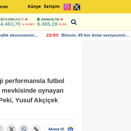
Künye
İletişim
ırım
BITCOIN
(USDT)
GRAM ALTIN
4.463,75
6.495,28
%-0.487
0,04
allık ekonomisinin
Bitcoin, 65 bin dolar seviyesinin
22:30
büyümesini
altına düştü...
i performansla futbol
ek mevkisinde oynayan
Peki, Yusuf Akçiçek
Abone Ol