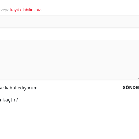
veya
kayıt olabilirsiniz
.
GÖNDE
e kabul ediyorum
 kaçtır?