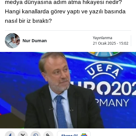
medya dünyasına adım atma hikayesi nedir?
Hangi kanallarda görev yaptı ve yazılı basında
nasıl bir iz bıraktı?
Yayınlanma
Nur Duman
21 Ocak 2025 - 15:02
Abone Ol