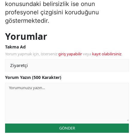
konusundaki belirsizlik ise onun
profesyonel çizgisini koruduğunu
göstermektedir.
Yorumlar
Takma Ad
Yorum yapmak için, isterseniz
giriş yapabilir
veya
kayıt olabilirsiniz
.
Yorum Yazın (500 Karakter)
GÖNDER