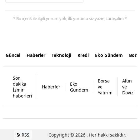
* Bu içerik ile ilgili yorum yok, ilk yorumu siz yazın, tartışalım *
Güncel
Haberler
Teknoloji
Kredi
Eko Gündem
Bors
Son
Borsa
Altın
dakika
Eko
Haberler
ve
ve
İzmir
Gündem
Yatırım
Döviz
haberleri
RSS
Copyright © 2026 . Her hakkı saklıdır.