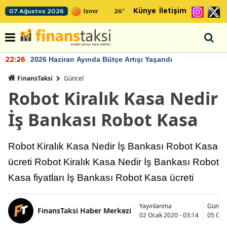
Künye
İletişim
07 Ağustos 2026
26
°
2026 Haziran Ayında Bütçe Artışı Yaşandı
22:26
FinansTaksi
Güncel
Robot Kiralık Kasa Nedir
İş Bankası Robot Kasa
Robot Kiralık Kasa Nedir İş Bankası Robot Kasa
ücreti Robot Kiralık Kasa Nedir İş Bankası Robot
Kasa fiyatları İş Bankası Robot Kasa ücreti
Yayınlanma
Günce
FinansTaksi Haber Merkezi
02 Ocak 2020 - 03:14
05 Oca