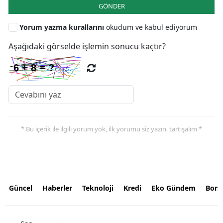
GÖNDER
Yorum yazma kurallarını
okudum ve kabul ediyorum
Aşağıdaki görselde işlemin sonucu kaçtır?
* Bu içerik ile ilgili yorum yok, ilk yorumu siz yazın, tartışalım *
Güncel
Haberler
Teknoloji
Kredi
Eko Gündem
Bors