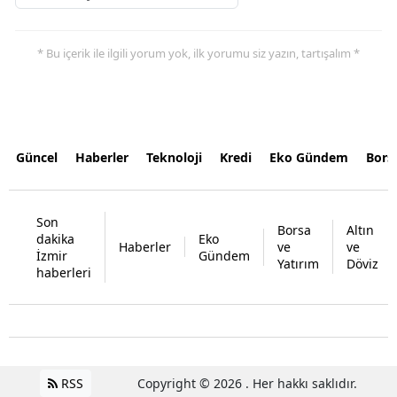
* Bu içerik ile ilgili yorum yok, ilk yorumu siz yazın, tartışalım *
Güncel
Haberler
Teknoloji
Kredi
Eko Gündem
Bors
Son
Borsa
Altın
dakika
Eko
Haberler
ve
ve
İzmir
Gündem
Yatırım
Döviz
haberleri
RSS
Copyright © 2026 . Her hakkı saklıdır.