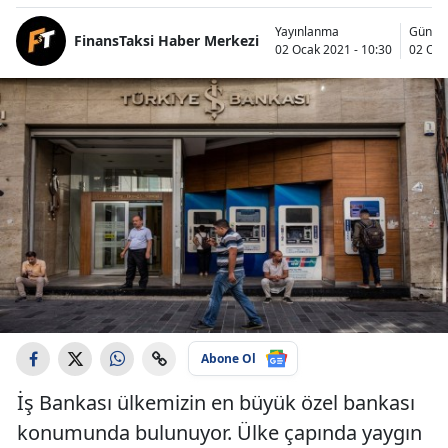
Yayınlanma
Günce
FinansTaksi Haber Merkezi
02 Ocak 2021 - 10:30
02 Oca
Abone Ol
İş Bankası ülkemizin en büyük özel bankası
konumunda bulunuyor. Ülke çapında yaygın