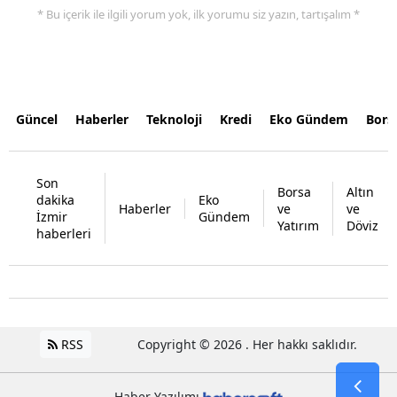
* Bu içerik ile ilgili yorum yok, ilk yorumu siz yazın, tartışalım *
Güncel
Haberler
Teknoloji
Kredi
Eko Gündem
Bors
Son
Borsa
Altın
dakika
Eko
Haberler
ve
ve
İzmir
Gündem
Yatırım
Döviz
haberleri
RSS
Copyright © 2026 . Her hakkı saklıdır.
Haber Yazılımı