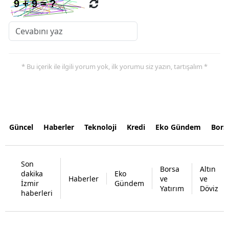
* Bu içerik ile ilgili yorum yok, ilk yorumu siz yazın, tartışalım *
Güncel
Haberler
Teknoloji
Kredi
Eko Gündem
Bors
Son
Borsa
Altın
dakika
Eko
Haberler
ve
ve
İzmir
Gündem
Yatırım
Döviz
haberleri