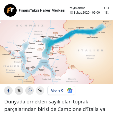
Yayınlanma
Günce
FinansTaksi Haber Merkezi
18 Şubat 2020 - 09:00
18 Şub
Abone Ol
Dünyada örnekleri sayılı olan toprak
parçalarından birisi de Campione d'Italia ya