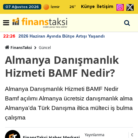
Künye
İletişim
07 Ağustos 2026
26
°
2026 Haziran Ayında Bütçe Artışı Yaşandı
22:26
FinansTaksi
Güncel
Almanya Danışmanlık
Hizmeti BAMF Nedir?
Almanya Danışmanlık Hizmeti BAMF Nedir
Bamf açılımı Almanya ücretsiz danışmanlık alma
Almanya'da Türk Danışma iltica mülteci iş bulma
çalışma
Yayınlanma
Gün
FinansTaksi Haber Merkezi