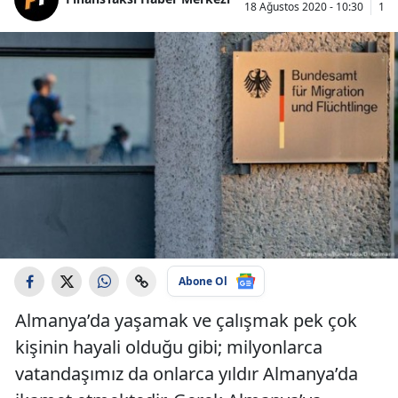
18 Ağustos 2020 - 10:30
18 
Abone Ol
Almanya’da yaşamak ve çalışmak pek çok
kişinin hayali olduğu gibi; milyonlarca
vatandaşımız da onlarca yıldır Almanya’da