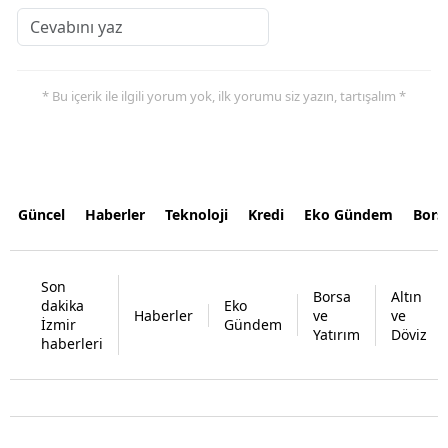
* Bu içerik ile ilgili yorum yok, ilk yorumu siz yazın, tartışalım *
Güncel
Haberler
Teknoloji
Kredi
Eko Gündem
Bors
Son
Borsa
Altın
dakika
Eko
Haberler
ve
ve
İzmir
Gündem
Yatırım
Döviz
haberleri