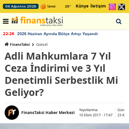
Künye
İletişim
06 Ağustos 2026
26
°
2026 Haziran Ayında Bütçe Artışı Yaşandı
22:26
FinansTaksi
Güncel
Adli Mahkumlara 7 Yıl
Ceza İndirimi ve 3 Yıl
Denetimli Serbestlik Mi
Geliyor?
Yayınlanma
Günce
FinansTaksi Haber Merkezi
10 Ekim 2017 - 17:47
23 Kas