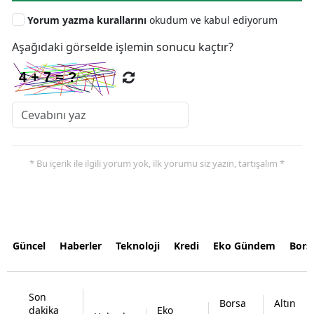
Yorum yazma kurallarını
okudum ve kabul ediyorum
Aşağıdaki görselde işlemin sonucu kaçtır?
* Bu içerik ile ilgili yorum yok, ilk yorumu siz yazın, tartışalım *
Güncel
Haberler
Teknoloji
Kredi
Eko Gündem
Bors
Son
Borsa
Altın
dakika
Eko