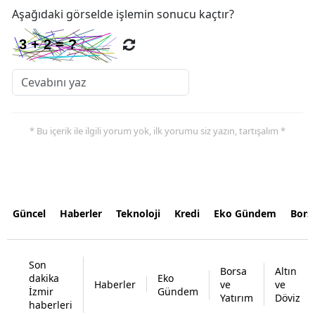
Aşağıdaki görselde işlemin sonucu kaçtır?
* Bu içerik ile ilgili yorum yok, ilk yorumu siz yazın, tartışalım *
Güncel
Haberler
Teknoloji
Kredi
Eko Gündem
Bors
Son
Borsa
Altın
dakika
Eko
Haberler
ve
ve
İzmir
Gündem
Yatırım
Döviz
haberleri