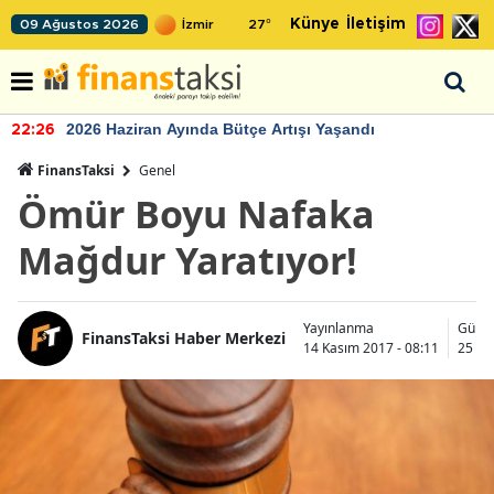
Künye
İletişim
09 Ağustos 2026
27
°
2026 Haziran Ayında Bütçe Artışı Yaşandı
22:26
FinansTaksi
Genel
Ömür Boyu Nafaka
Mağdur Yaratıyor!
Yayınlanma
Günc
FinansTaksi Haber Merkezi
14 Kasım 2017 - 08:11
25 Ka