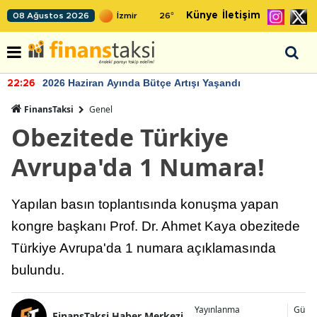
Künye
İletişim
08 Ağustos 2026
26
°
2026 Haziran Ayında Bütçe Artışı Yaşandı
22:26
FinansTaksi
Genel
Obezitede Türkiye
Avrupa'da 1 Numara!
Yapılan basın toplantısında konuşma yapan
kongre başkanı Prof. Dr. Ahmet Kaya obezitede
Türkiye Avrupa'da 1 numara açıklamasında
bulundu.
Yayınlanma
Günc
FinansTaksi Haber Merkezi