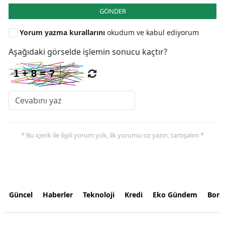
GÖNDER
Yorum yazma kurallarını
okudum ve kabul ediyorum
Aşağıdaki görselde işlemin sonucu kaçtır?
* Bu içerik ile ilgili yorum yok, ilk yorumu siz yazın, tartışalım *
Güncel
Haberler
Teknoloji
Kredi
Eko Gündem
Bors