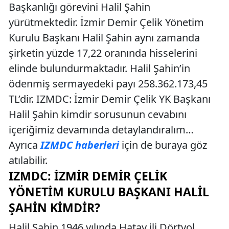
Başkanlığı görevini Halil Şahin
yürütmektedir. İzmir Demir Çelik Yönetim
Kurulu Başkanı Halil Şahin aynı zamanda
şirketin yüzde 17,22 oranında hisselerini
elinde bulundurmaktadır. Halil Şahin’in
ödenmiş sermayedeki payı 258.362.173,45
TL’dir. IZMDC: İzmir Demir Çelik YK Başkanı
Halil Şahin kimdir sorusunun cevabını
içeriğimiz devamında detaylandıralım…
Ayrıca
IZMDC haberleri
için de buraya göz
atılabilir.
IZMDC: İZMIR DEMIR ÇELIK
YÖNETIM KURULU BAŞKANI HALIL
ŞAHIN KIMDIR?
Halil Şahin 1946 yılında Hatay ili Dörtyol