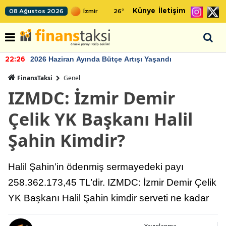
Künye
İletişim
08 Ağustos 2026
26
°
2026 Haziran Ayında Bütçe Artışı Yaşandı
22:26
FinansTaksi
Genel
IZMDC: İzmir Demir
Çelik YK Başkanı Halil
Şahin Kimdir?
Halil Şahin’in ödenmiş sermayedeki payı
258.362.173,45 TL’dir. IZMDC: İzmir Demir Çelik
YK Başkanı Halil Şahin kimdir serveti ne kadar