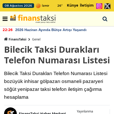
Künye
İletişim
08 Ağustos 2026
26
°
2026 Haziran Ayında Bütçe Artışı Yaşandı
22:26
FinansTaksi
Genel
Bilecik Taksi Durakları
Telefon Numarası Listesi
Bilecik Taksi Durakları Telefon Numarası Listesi
bozüyük inhisar gölpazarı osmaneli pazaryeri
söğüt yenipazar taksi telefon iletişim çağırma
hesaplama
Yayınlanma
FinansTaksi Haber Merkezi