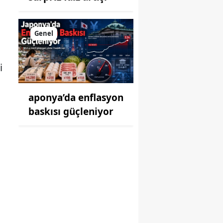
Genel
i
aponya’da enflasyon
baskısı güçleniyor