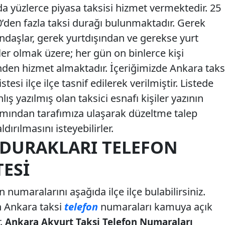
a yüzlerce piyasa taksisi hizmet vermektedir. 25
0’den fazla taksi durağı bulunmaktadır. Gerek
daşlar, gerek yurtdışından ve gerekse yurt
ler olmak üzere; her gün on binlerce kişi
inden hizmet almaktadır. İçeriğimizde Ankara taks
tesi ilçe ilçe tasnif edilerek verilmiştir. Listede
ş yazılmış olan taksici esnafı kişiler yazının
mından tarafımıza ulaşarak düzeltme talep
dırılmasını isteyebilirler.
 DURAKLARI TELEFON
ESI
n numaralarını aşağıda ilçe ilçe bulabilirsiniz.
n Ankara taksi
telefon
numaraları kamuya açık
r.
Ankara Akyurt Taksi Telefon Numaraları