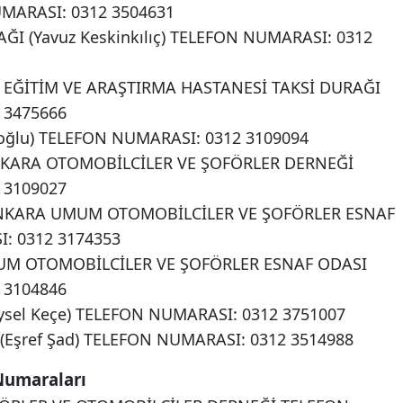
MARASI: 0312 3504631
I (Yavuz Keskinkılıç) TELEFON NUMARASI: 0312
T EĞİTİM VE ARAŞTIRMA HASTANESİ TAKSİ DURAĞI
 3475666
oğlu) TELEFON NUMARASI: 0312 3109094
NKARA OTOMOBİLCİLER VE ŞOFÖRLER DERNEĞİ
 3109027
ANKARA UMUM OTOMOBİLCİLER VE ŞOFÖRLER ESNAF
: 0312 3174353
UM OTOMOBİLCİLER VE ŞOFÖRLER ESNAF ODASI
 3104846
ysel Keçe) TELEFON NUMARASI: 0312 3751007
(Eşref Şad) TELEFON NUMARASI: 0312 3514988
Numaraları