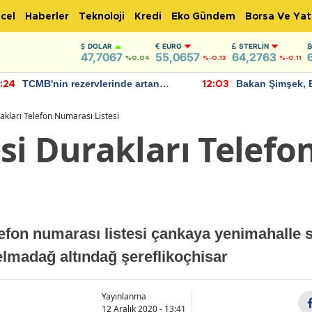
cel
Haberler
Teknoloji
Kredi
Eko Gündem
Borsa Ve Yat
DOLAR
EURO
STERLIN
47,7067
55,0657
64,2763
%0.04
%-0.13
%-0.11
TCMB'nin rezervlerinde artan
Bakan Şimşek, 
:24
12:03
momentum devam ediyor
için umut verici
bulundu
akları Telefon Numarası Listesi
si Durakları Telef
elefon numarası listesi çankaya yenimahall
 elmadağ altındağ şereflikoçhisar
Yayınlanma
12 Aralık 2020 - 13:41