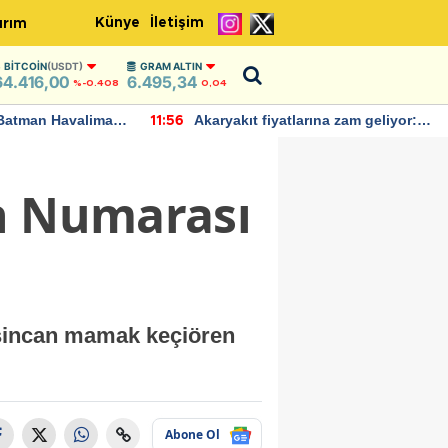
Künye
İletişim
ırım
BITCOIN
(USDT)
GRAM ALTIN
64.416,00
6.495,34
%-0.408
0,04
Batman Havalimanı
Akaryakıt fiyatlarına zam geliyor:
11:56
 açıklamalarda
Yeni tarih açıklandı
on Numarası
e sincan mamak keçiören
Abone Ol