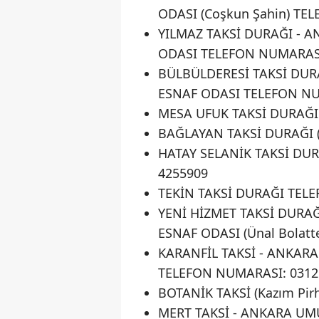
ODASI (Coşkun Şahin) TE
YILMAZ TAKSİ DURAĞI - 
ODASI TELEFON NUMARASI
BÜLBÜLDERESİ TAKSİ DU
ESNAF ODASI TELEFON NU
MESA UFUK TAKSİ DURAĞI
BAĞLAYAN TAKSİ DURAĞI (
HATAY SELANİK TAKSİ DURA
4255909
TEKİN TAKSİ DURAĞI TEL
YENİ HİZMET TAKSİ DURA
ESNAF ODASI (Ünal Bolat
KARANFİL TAKSİ - ANKAR
TELEFON NUMARASI: 0312
BOTANİK TAKSİ (Kazım Pi
MERT TAKSİ - ANKARA UM