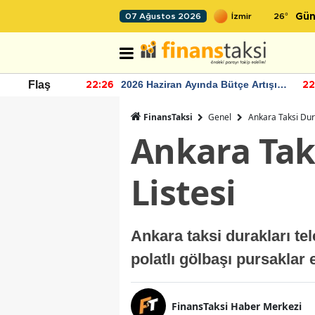
26
°
07 Ağustos 2026
Gün
r seviyesinin
2026 Haziran Ayında Bütçe Artışı
Flaş
22:26
22
Yaşandı
FinansTaksi
Genel
Ankara Taksi Dur
Ankara Tak
Listesi
Ankara taksi durakları t
polatlı gölbaşı pursaklar
FinansTaksi Haber Merkezi