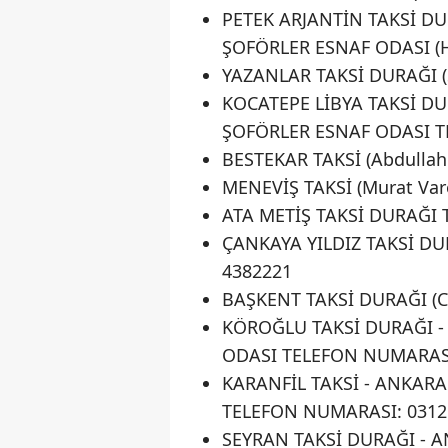
PETEK ARJANTİN TAKSİ D
ŞOFÖRLER ESNAF ODASI (Hı
YAZANLAR TAKSİ DURAĞI (
KOCATEPE LİBYA TAKSİ D
ŞOFÖRLER ESNAF ODASI T
BESTEKAR TAKSİ (Abdulla
MENEVİŞ TAKSİ (Murat Va
ATA METİŞ TAKSİ DURAĞI 
ÇANKAYA YILDIZ TAKSİ DU
4382221
BAŞKENT TAKSİ DURAĞI (C
KÖROĞLU TAKSİ DURAĞI 
ODASI TELEFON NUMARASI
KARANFİL TAKSİ - ANKAR
TELEFON NUMARASI: 0312
SEYRAN TAKSİ DURAĞI -