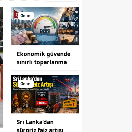
Genel
Ekonomik güvende
sınırlı toparlanma
Genel
Sri Lanka’dan
sürpriz faiz artışı