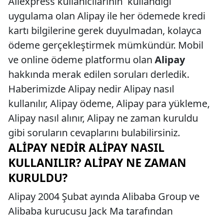
Aliexpress kullanıcılarının kullandığı
uygulama olan Alipay ile her ödemede kredi
kartı bilgilerine gerek duyulmadan, kolayca
ödeme gerçekleştirmek mümkündür. Mobil
ve online ödeme platformu olan
Alipay
hakkında merak edilen soruları derledik.
Haberimizde Alipay nedir Alipay nasıl
kullanılır, Alipay ödeme, Alipay para yükleme,
Alipay nasıl alınır, Alipay ne zaman kuruldu
gibi soruların cevaplarını bulabilirsiniz.
ALIPAY NEDIR ALIPAY NASIL
KULLANILIR? ALIPAY NE ZAMAN
KURULDU?
Alipay 2004 Şubat ayında Alibaba Group ve
Alibaba kurucusu Jack Ma tarafından