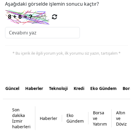
Aşağıdaki görselde işlemin sonucu kaçtır?
* Bu içerik ile ilgili yorum yok, ilk yorumu siz yazın, tartışalım *
Güncel
Haberler
Teknoloji
Kredi
Eko Gündem
Bors
Son
Borsa
Altın
dakika
Eko
Haberler
ve
ve
İzmir
Gündem
Yatırım
Döviz
haberleri