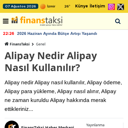
Künye
İletişim
07 Ağustos 2026
26
°
2026 Haziran Ayında Bütçe Artışı Yaşandı
22:26
FinansTaksi
Genel
Alipay Nedir Alipay
Nasıl Kullanılır?
Alipay nedir Alipay nasıl kullanılır, Alipay ödeme,
Alipay para yükleme, Alipay nasıl alınır, Alipay
ne zaman kuruldu Alipay hakkında merak
ettikleriniz...
Yayınlanma
FinansTaksi Haber Merkezi