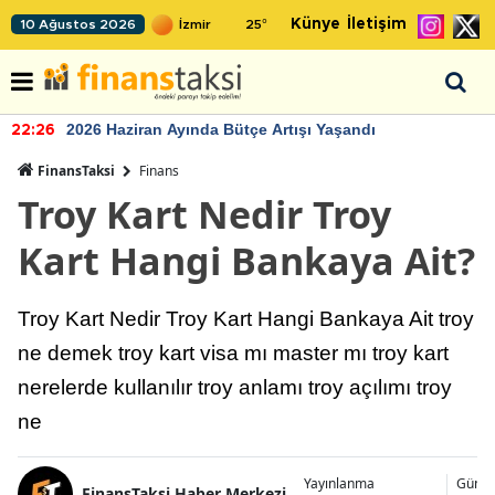
Künye
İletişim
10 Ağustos 2026
25
°
2026 Haziran Ayında Bütçe Artışı Yaşandı
22:26
FinansTaksi
Finans
Troy Kart Nedir Troy
Kart Hangi Bankaya Ait?
Troy Kart Nedir Troy Kart Hangi Bankaya Ait troy
ne demek troy kart visa mı master mı troy kart
nerelerde kullanılır troy anlamı troy açılımı troy
ne
Yayınlanma
Günce
FinansTaksi Haber Merkezi