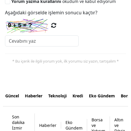
Yorum yazma kurallarını
okudum ve kabul ediyorum
Aşağıdaki görselde işlemin sonucu kaçtır?
* Bu içerik ile ilgili yorum yok, ilk yorumu siz yazın, tartışalım *
Güncel
Haberler
Teknoloji
Kredi
Eko Gündem
Bors
Son
Borsa
Altın
dakika
Eko
Haberler
ve
ve
İzmir
Gündem
Yatırım
Döviz