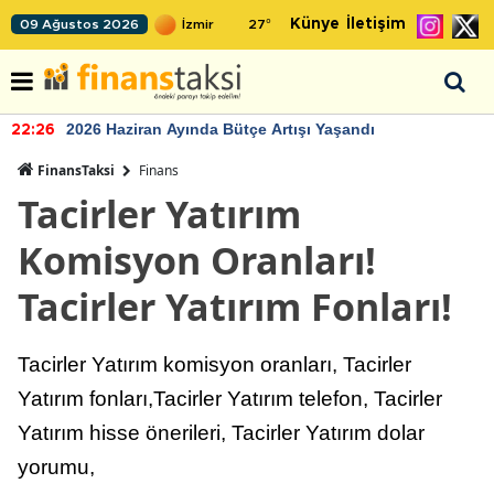
Künye
İletişim
09 Ağustos 2026
27
°
TCMB'nin rezervlerinde artan momentum devam ediyor
22:24
FinansTaksi
Finans
Tacirler Yatırım
Komisyon Oranları!
Tacirler Yatırım Fonları!
Tacirler Yatırım komisyon oranları, Tacirler
Yatırım fonları,Tacirler Yatırım telefon, Tacirler
Yatırım hisse önerileri, Tacirler Yatırım dolar
yorumu,