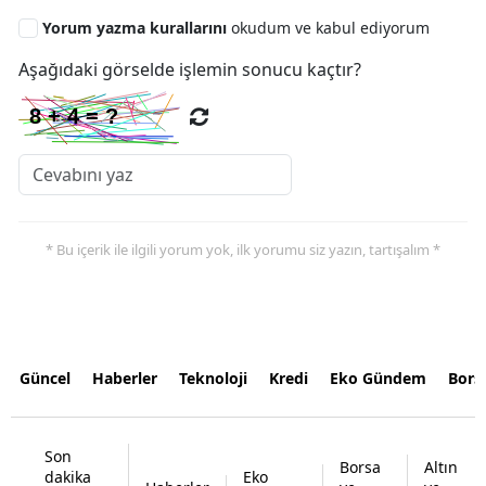
Yorum yazma kurallarını
okudum ve kabul ediyorum
Aşağıdaki görselde işlemin sonucu kaçtır?
* Bu içerik ile ilgili yorum yok, ilk yorumu siz yazın, tartışalım *
Güncel
Haberler
Teknoloji
Kredi
Eko Gündem
Bors
Son
Borsa
Altın
dakika
Eko