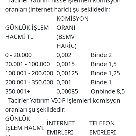
Tacirler Yatırım hisse işlemleri komisyon
oranları (internet harici) şu şekildedir:
KOMİSYON
GÜNLÜK İŞLEM
ORANI
HACMİ TL
(BSMV
HARİC)
0 - 20.000
0,002
Binde 2
20.001 - 100.000
0,0015
Binde 1,5
100.001 - 200.000
0,00125
Binde 1,25
200.001 - 350.000
0,001
Binde 1
350.001+
0,00085
Onbinde 8,5
Tacirler Yatırım VİOP işlemleri komisyon
oranları şu şekildedir:
GÜNLÜK
İNTERNET
TELEFON
İŞLEM HACMİ
EMİRLERİ
EMİRLERİ