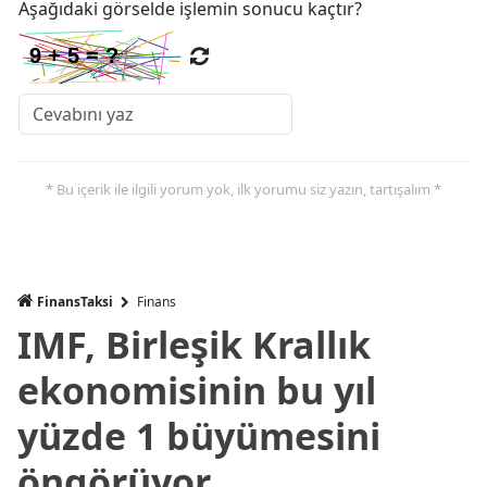
Aşağıdaki görselde işlemin sonucu kaçtır?
* Bu içerik ile ilgili yorum yok, ilk yorumu siz yazın, tartışalım *
FinansTaksi
Finans
IMF, Birleşik Krallık
ekonomisinin bu yıl
yüzde 1 büyümesini
öngörüyor