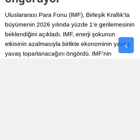
Uluslararası Para Fonu (IMF), Birleşik Krallık'ta
büyümenin 2026 yılında yüzde 1'e gerilemesinin
beklendiğini açıkladı. IMF, enerji şokunun
etkisinin azalmasıyla birlikte ekonominin yavaş
yavaş toparlanacağını öngördü. IMF'nin
raporuna göre, Birleşik Krallık ekonomisi,
sonraki yıllarda istikrarlı bir toparlanma süreci
yaşayabilir.
Yayınlanma
Nur Duman
16 Temmuz 2026 - 22:37