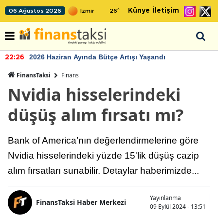
Künye
İletişim
06 Ağustos 2026
26
°
2026 Haziran Ayında Bütçe Artışı Yaşandı
22:26
FinansTaksi
Finans
Nvidia hisselerindeki
düşüş alım fırsatı mı?
Bank of America’nın değerlendirmelerine göre
Nvidia hisselerindeki yüzde 15'lik düşüş cazip
alım fırsatları sunabilir. Detaylar haberimizde...
Yayınlanma
FinansTaksi Haber Merkezi
09 Eylül 2024 - 13:51