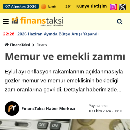
Künye
İletişim
07 Ağustos 2026
26
°
2026 Haziran Ayında Bütçe Artışı Yaşandı
22:26
FinansTaksi
Finans
Memur ve emekli zammı
Eylül ayı enflasyon rakamlarının açıklanmasıyla
gözler memur ve memur emeklisinin beklediği
zam oranlarına çevrildi. Detaylar haberimizde...
Yayınlanma
FinansTaksi Haber Merkezi
03 Ekim 2024 - 08:01