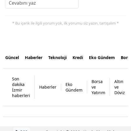
* Bu içerik ile ilgili yorum yok, ilk yorumu siz yazın, tartışalım *
Güncel
Haberler
Teknoloji
Kredi
Eko Gündem
Bors
Son
Borsa
Altın
dakika
Eko
Haberler
ve
ve
İzmir
Gündem
Yatırım
Döviz
haberleri