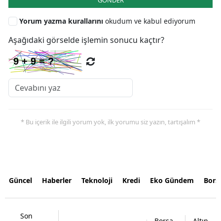
GÖNDER
Yorum yazma kurallarını
okudum ve kabul ediyorum
Aşağıdaki görselde işlemin sonucu kaçtır?
* Bu içerik ile ilgili yorum yok, ilk yorumu siz yazın, tartışalım *
Güncel
Haberler
Teknoloji
Kredi
Eko Gündem
Bors
Son
Borsa
Altın