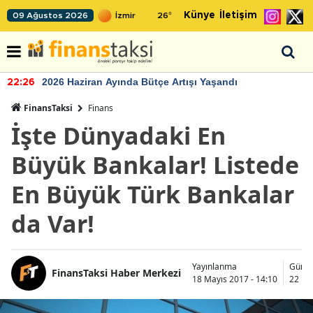
Künye
İletişim
09 Ağustos 2026
26
°
2026 Haziran Ayında Bütçe Artışı Yaşandı
22:26
FinansTaksi
Finans
İşte Dünyadaki En
Büyük Bankalar! Listede
En Büyük Türk Bankalar
da Var!
Yayınlanma
Günce
FinansTaksi Haber Merkezi
18 Mayıs 2017 - 14:10
22 Ka