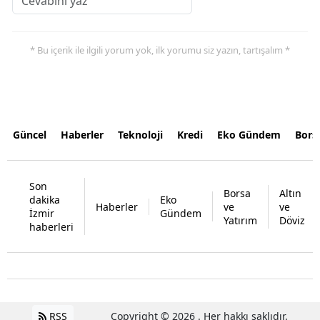
* Bu içerik ile ilgili yorum yok, ilk yorumu siz yazın, tartışalım *
Güncel
Haberler
Teknoloji
Kredi
Eko Gündem
Bors
Son
Borsa
Altın
dakika
Eko
Haberler
ve
ve
İzmir
Gündem
Yatırım
Döviz
haberleri
RSS
Copyright © 2026 . Her hakkı saklıdır.