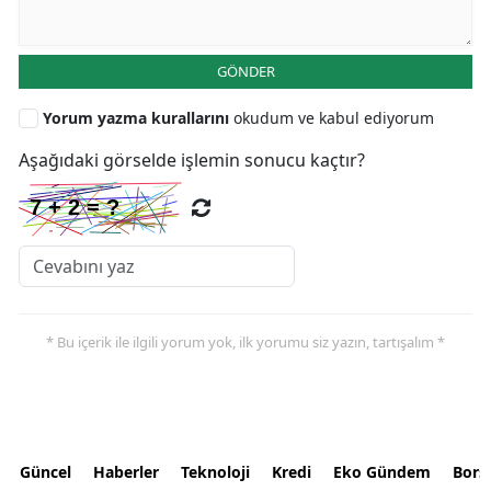
GÖNDER
Yorum yazma kurallarını
okudum ve kabul ediyorum
Aşağıdaki görselde işlemin sonucu kaçtır?
* Bu içerik ile ilgili yorum yok, ilk yorumu siz yazın, tartışalım *
Güncel
Haberler
Teknoloji
Kredi
Eko Gündem
Bors