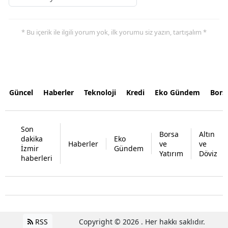
* Bu içerik ile ilgili yorum yok, ilk yorumu siz yazın, tartışalım *
Güncel
Haberler
Teknoloji
Kredi
Eko Gündem
Bors
Son
Borsa
Altın
dakika
Eko
Haberler
ve
ve
İzmir
Gündem
Yatırım
Döviz
haberleri
RSS
Copyright © 2026 . Her hakkı saklıdır.