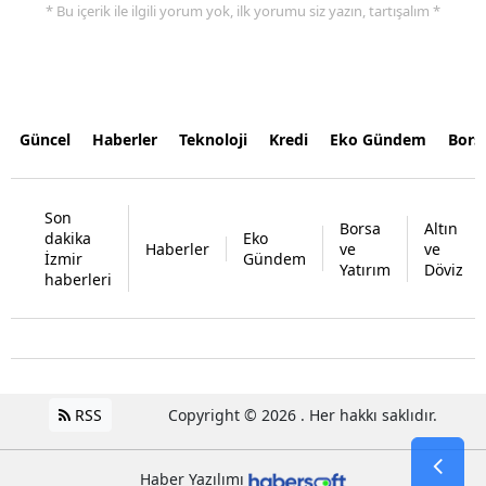
* Bu içerik ile ilgili yorum yok, ilk yorumu siz yazın, tartışalım *
Güncel
Haberler
Teknoloji
Kredi
Eko Gündem
Bors
Son
Borsa
Altın
dakika
Eko
Haberler
ve
ve
İzmir
Gündem
Yatırım
Döviz
haberleri
RSS
Copyright © 2026 . Her hakkı saklıdır.
Haber Yazılımı