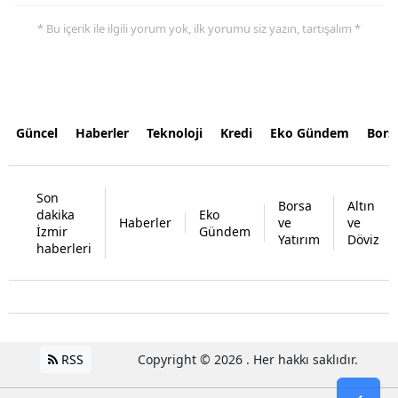
* Bu içerik ile ilgili yorum yok, ilk yorumu siz yazın, tartışalım *
Güncel
Haberler
Teknoloji
Kredi
Eko Gündem
Bors
Son
Borsa
Altın
dakika
Eko
Haberler
ve
ve
İzmir
Gündem
Yatırım
Döviz
haberleri
RSS
Copyright © 2026 . Her hakkı saklıdır.