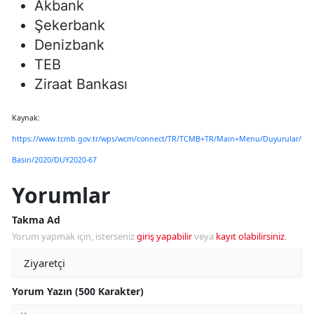
Akbank
Şekerbank
Denizbank
TEB
Ziraat Bankası
Kaynak:
https://www.tcmb.gov.tr/wps/wcm/connect/TR/TCMB+TR/Main+Menu/Duyurular/
Basin/2020/DUY2020-67
Yorumlar
Takma Ad
Yorum yapmak için, isterseniz
giriş yapabilir
veya
kayıt olabilirsiniz
.
Yorum Yazın (500 Karakter)