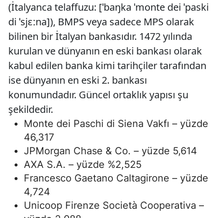
(İtalyanca telaffuzu: [ˈbaŋka ˈmonte dei ˈpaski
di ˈsjɛːna]), BMPS veya sadece MPS olarak
bilinen bir İtalyan bankasıdır. 1472 yılında
kurulan ve dünyanın en eski bankası olarak
kabul edilen banka kimi tarihçiler tarafından
ise dünyanın en eski 2. bankası
konumundadır. Güncel ortaklık yapısı şu
şekildedir.
Monte dei Paschi di Siena Vakfı – yüzde
46,317
JPMorgan Chase & Co. – yüzde 5,614
AXA S.A. – yüzde %2,525
Francesco Gaetano Caltagirone – yüzde
4,724
Unicoop Firenze Società Cooperativa –