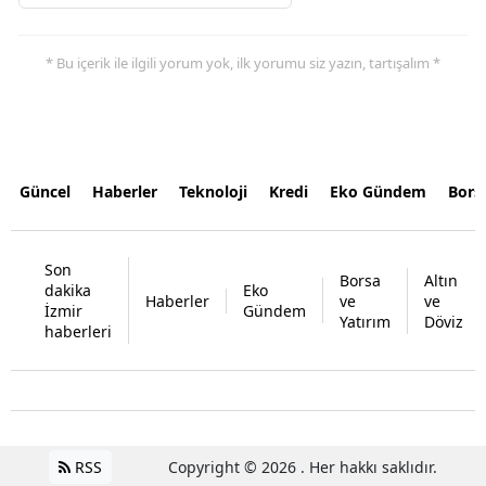
* Bu içerik ile ilgili yorum yok, ilk yorumu siz yazın, tartışalım *
Güncel
Haberler
Teknoloji
Kredi
Eko Gündem
Bors
Son
Borsa
Altın
dakika
Eko
Haberler
ve
ve
İzmir
Gündem
Yatırım
Döviz
haberleri
RSS
Copyright © 2026 . Her hakkı saklıdır.