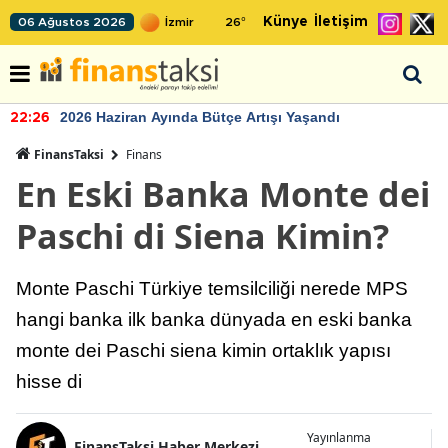
Künye
İletişim
06 Ağustos 2026
26
°
2026 Haziran Ayında Bütçe Artışı Yaşandı
22:26
FinansTaksi
Finans
En Eski Banka Monte dei
Paschi di Siena Kimin?
Monte Paschi Türkiye temsilciliği nerede MPS
hangi banka ilk banka dünyada en eski banka
monte dei Paschi siena kimin ortaklık yapısı
hisse di
Yayınlanma
FinansTaksi Haber Merkezi