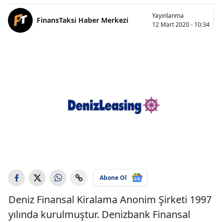
Yayınlanma
FinansTaksi Haber Merkezi
12 Mart 2020 - 10:34
Abone Ol
Deniz Finansal Kiralama Anonim Şirketi 1997
yılında kurulmuştur. Denizbank Finansal