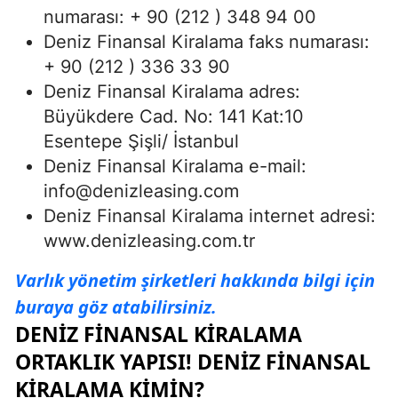
numarası: + 90 (212 ) 348 94 00
Deniz Finansal Kiralama faks numarası:
+ 90 (212 ) 336 33 90
Deniz Finansal Kiralama adres:
Büyükdere Cad. No: 141 Kat:10
Esentepe Şişli/ İstanbul
Deniz Finansal Kiralama e-mail:
info@denizleasing.com
Deniz Finansal Kiralama internet adresi:
www.denizleasing.com.tr
Varlık yönetim şirketleri hakkında bilgi için
buraya göz atabilirsiniz.
DENIZ FINANSAL KIRALAMA
ORTAKLIK YAPISI! DENIZ FINANSAL
KIRALAMA KIMIN?