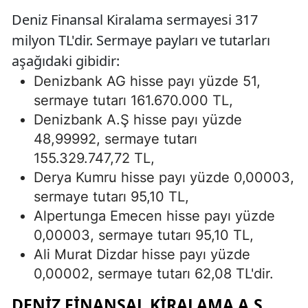
Deniz Finansal Kiralama sermayesi 317
milyon TL'dir. Sermaye payları ve tutarları
aşağıdaki gibidir:
Denizbank AG hisse payı yüzde 51,
sermaye tutarı 161.670.000 TL,
Denizbank A.Ş hisse payı yüzde
48,99992, sermaye tutarı
155.329.747,72 TL,
Derya Kumru hisse payı yüzde 0,00003,
sermaye tutarı 95,10 TL,
Alpertunga Emecen hisse payı yüzde
0,00003, sermaye tutarı 95,10 TL,
Ali Murat Dizdar hisse payı yüzde
0,00002, sermaye tutarı 62,08 TL'dir.
DENIZ FINANSAL KIRALAMA A.Ş