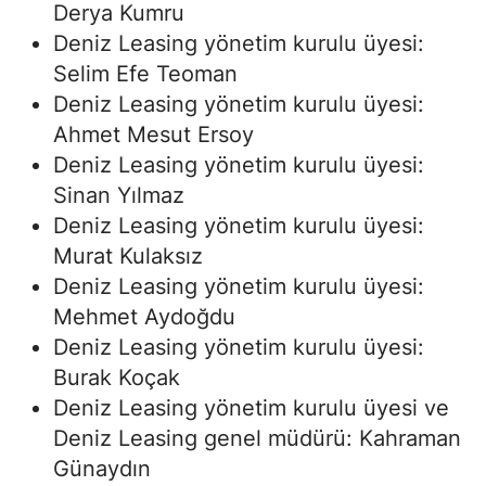
Derya Kumru
Deniz Leasing yönetim kurulu üyesi:
Selim Efe Teoman
Deniz Leasing yönetim kurulu üyesi:
Ahmet Mesut Ersoy
Deniz Leasing yönetim kurulu üyesi:
Sinan Yılmaz
Deniz Leasing yönetim kurulu üyesi:
Murat Kulaksız
Deniz Leasing yönetim kurulu üyesi:
Mehmet Aydoğdu
Deniz Leasing yönetim kurulu üyesi:
Burak Koçak
Deniz Leasing yönetim kurulu üyesi ve
Deniz Leasing genel müdürü: Kahraman
Günaydın