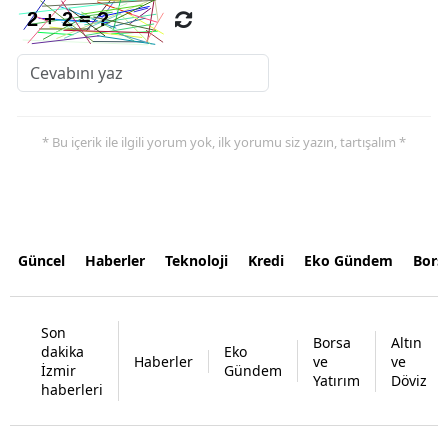
* Bu içerik ile ilgili yorum yok, ilk yorumu siz yazın, tartışalım *
Güncel
Haberler
Teknoloji
Kredi
Eko Gündem
Bors
Son
Borsa
Altın
dakika
Eko
Haberler
ve
ve
İzmir
Gündem
Yatırım
Döviz
haberleri