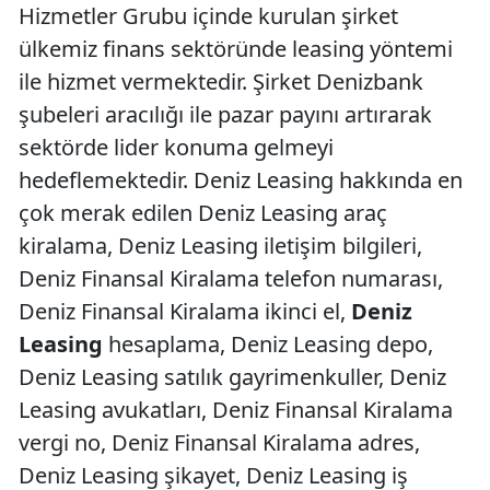
Hizmetler Grubu içinde kurulan şirket
ülkemiz finans sektöründe leasing yöntemi
ile hizmet vermektedir. Şirket Denizbank
şubeleri aracılığı ile pazar payını artırarak
sektörde lider konuma gelmeyi
hedeflemektedir. Deniz Leasing hakkında en
çok merak edilen Deniz Leasing araç
kiralama, Deniz Leasing iletişim bilgileri,
Deniz Finansal Kiralama telefon numarası,
Deniz Finansal Kiralama ikinci el,
Deniz
Leasing
hesaplama, Deniz Leasing depo,
Deniz Leasing satılık gayrimenkuller, Deniz
Leasing avukatları, Deniz Finansal Kiralama
vergi no, Deniz Finansal Kiralama adres,
Deniz Leasing şikayet, Deniz Leasing iş