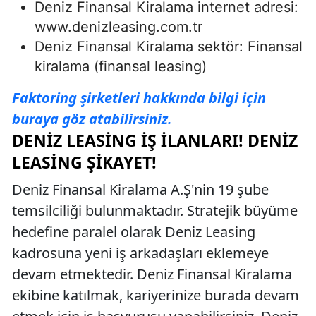
Deniz Finansal Kiralama internet adresi:
www.denizleasing.com.tr
Deniz Finansal Kiralama sektör: Finansal
kiralama (finansal leasing)
Faktoring şirketleri hakkında bilgi için
buraya göz atabilirsiniz.
DENIZ LEASING İŞ İLANLARI! DENIZ
LEASING ŞIKAYET!
Deniz Finansal Kiralama A.Ş'nin 19 şube
temsilciliği bulunmaktadır. Stratejik büyüme
hedefine paralel olarak Deniz Leasing
kadrosuna yeni iş arkadaşları eklemeye
devam etmektedir. Deniz Finansal Kiralama
ekibine katılmak, kariyerinize burada devam