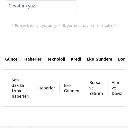
* Bu içerik ile ilgili yorum yok, ilk yorumu siz yazın, tartışalım *
Güncel
Haberler
Teknoloji
Kredi
Eko Gündem
Bors
Son
Borsa
Altın
dakika
Eko
Haberler
ve
ve
İzmir
Gündem
Yatırım
Döviz
haberleri