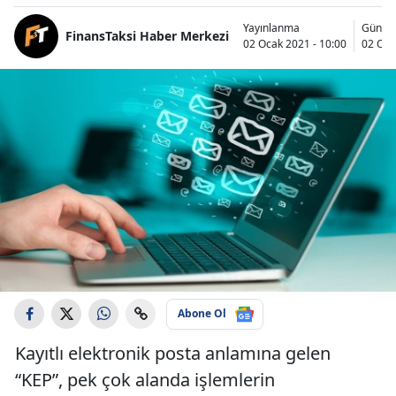
Yayınlanma
Günce
FinansTaksi Haber Merkezi
02 Ocak 2021 - 10:00
02 Oca
Abone Ol
Kayıtlı elektronik posta anlamına gelen
“KEP”, pek çok alanda işlemlerin