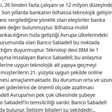
i, 26 binden fazla çalışanı ve 12 milyon düzeyind
 Son yıllarda bankanın bilhassa teknolojik gelişi
s sergilediğine yönelik olan eleştiriler banka
ate değer bulunmuştur. Bilhassa mobil
nkacılığının hızla geliştiği Avrupa ülkelerindeki
urumunda olan Banco Sabadell bu noktada
ttığını duyurmuştur. Teknoloji devi IBM ile 1
laşma imzalayan Banco Sabadell; bu anlaşma
lerine uygun teknolojik alt yapıya geçmeyi
müşterilerin 21. yüzyıla uygun şekilde online
şmesi amaçlanmaktadır. Bu durumun orta ve uzun
l giderlerini de önemli ölçüde azaltması
dell Avrupa’nın pek çok ülkesinde şubeye
 Sabadell’in temsilciliği vardır. Banco Sabadell
da bulunur. İletişim bilgileri şu şekildedir…