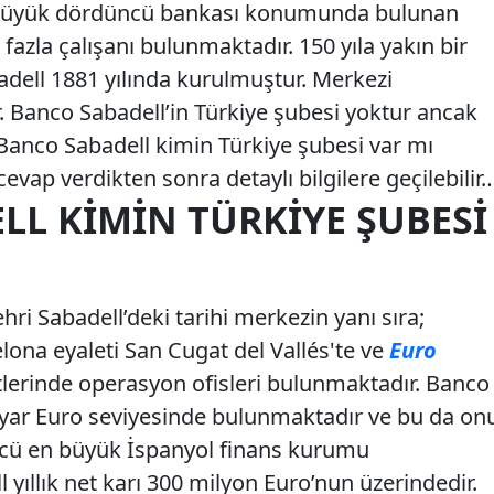
n büyük dördüncü bankası konumunda bulunan
fazla çalışanı bulunmaktadır. 150 yıla yakın bir
dell 1881 yılında kurulmuştur. Merkezi
r. Banco Sabadell’in Türkiye şubesi yoktur ancak
anco Sabadell kimin Türkiye şubesi var mı
evap verdikten sonra detaylı bilgilere geçilebilir
LL KIMIN TÜRKIYE ŞUBESI
hri Sabadell’deki tarihi merkezin yanı sıra;
lona eyaleti San Cugat del Vallés'te ve
Euro
tlerinde operasyon ofisleri bulunmaktadır. Banco
milyar Euro seviyesinde bulunmaktadır ve bu da on
cü en büyük İspanyol finans kurumu
yıllık net karı 300 milyon Euro’nun üzerindedir.