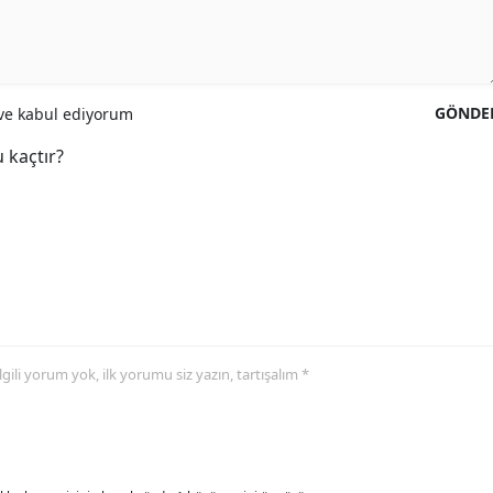
GÖNDE
e kabul ediyorum
 kaçtır?
 ilgili yorum yok, ilk yorumu siz yazın, tartışalım *