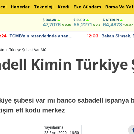
cel
Haberler
Teknoloji
Kredi
Eko Gündem
Borsa Ve Yat
DOLAR
EURO
STERLIN
47,7076
55,2271
64,4873
%0.15
%0.3
%0.37
TCMB'nin rezervlerinde artan
Bakan Şimşek, 
:24
12:03
momentum devam ediyor
için umut verici
bulundu
imin Türkiye Şubesi Var Mı?
dell Kimin Türkiye 
kiye şubesi var mı banco sabadell ispanya 
etişim eft kodu merkez
Yayınlanma
28 Ekim 2020 - 16:50