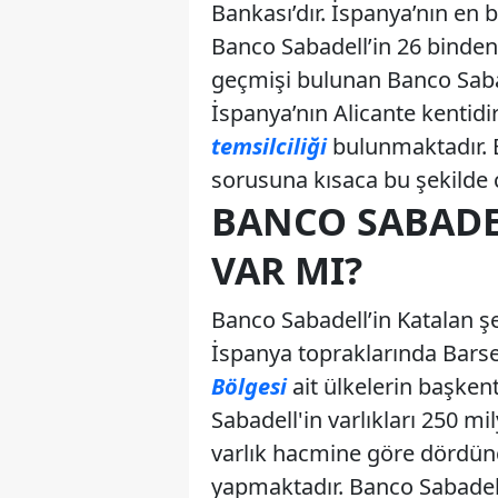
Bankası’dır. İspanya’nın e
Banco Sabadell’in 26 binden 
geçmişi bulunan Banco Saba
İspanya’nın Alicante kentidi
temsilciliği
bulunmaktadır. B
sorusuna kısaca bu şekilde c
BANCO SABADE
VAR MI?
Banco Sabadell’in Katalan şe
İspanya topraklarında Barse
Bölgesi
ait ülkelerin başken
Sabadell'in varlıkları 250 
varlık hacmine göre dördün
yapmaktadır. Banco Sabadell 