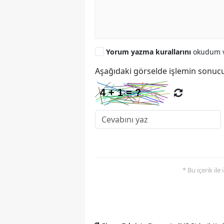
Yorum yazma kurallarını
okudum v
Aşağıdaki görselde işlemin sonucu
* Bu içerik ile