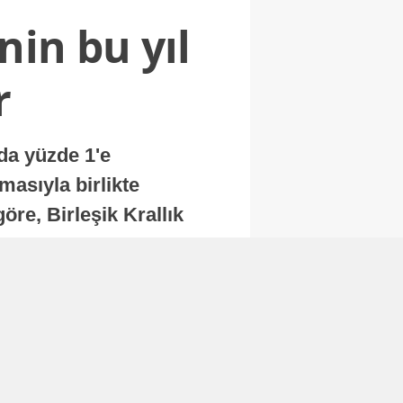
nin bu yıl
r
nda yüzde 1'e
masıyla birlikte
re, Birleşik Krallık
.
Abone Ol