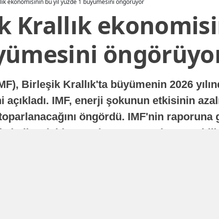
allık ekonomisinin bu yıl yüzde 1 büyümesini öngörüyor
ik Krallık ekonomisi
yümesini öngörüyo
MF), Birleşik Krallık'ta büyümenin 2026 yılı
 açıkladı. IMF, enerji şokunun etkisinin azal
oparlanacağını öngördü. IMF'nin raporuna gö
a istikrarlı bir toparlanma süreci yaşayabilir
Yayınlanma
16 Temmuz 2026 - 22:37