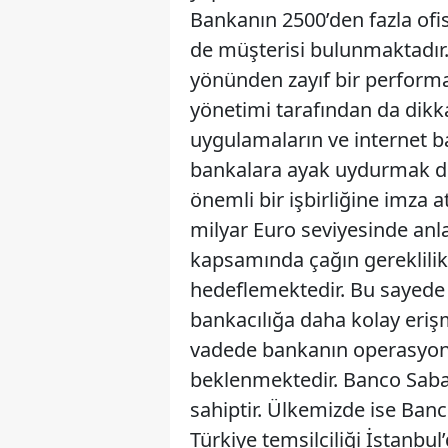
Bankanın 2500’den fazla ofis
de müşterisi bulunmaktadır.
yönünden zayıf bir performan
yönetimi tarafından da dikk
uygulamaların ve internet ba
bankalara ayak uydurmak d
önemli bir işbirliğine imza a
milyar Euro seviyesinde an
kapsamında çağın gereklilik
hedeflemektedir. Bu sayede 
bankacılığa daha kolay eri
vadede bankanın operasyone
beklenmektedir. Banco Saba
sahiptir. Ülkemizde ise Banco
Türkiye temsilciliği İstanbul’