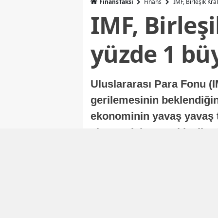
FinansTaksi
Finans
IMF, Birleşik Kr
IMF, Birleş
yüzde 1 bü
Uluslararası Para Fonu (I
gerilemesinin beklendiğini
ekonominin yavaş yavaş t
ekonomisi, sonraki yıllard
Nur Duman