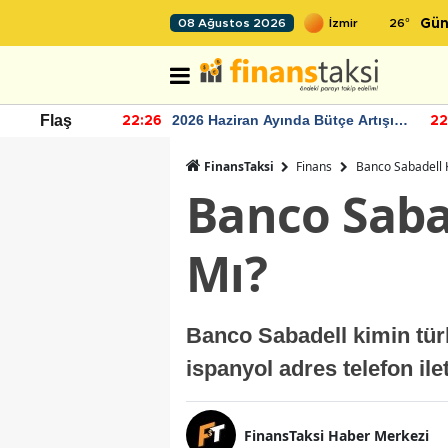
26
°
08 Ağustos 2026
Gün
r seviyesinin
2026 Haziran Ayında Bütçe Artışı
Flaş
22:26
22
Yaşandı
FinansTaksi
Finans
Banco Sabadell K
Banco Saba
Mı?
Banco Sabadell kimin tür
ispanyol adres telefon il
FinansTaksi Haber Merkezi