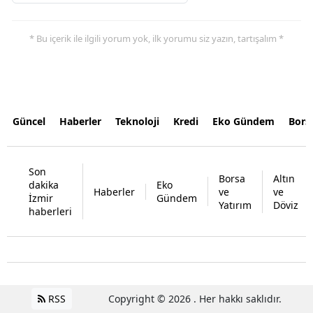
* Bu içerik ile ilgili yorum yok, ilk yorumu siz yazın, tartışalım *
Güncel
Haberler
Teknoloji
Kredi
Eko Gündem
Bors
Son
Borsa
Altın
dakika
Eko
Haberler
ve
ve
İzmir
Gündem
Yatırım
Döviz
haberleri
RSS
Copyright © 2026 . Her hakkı saklıdır.