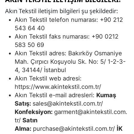
Akın Tekstil iletişim bilgileri şu şekildedir:
Akın Tekstil telefon numarası: +90 212
543 64 40
Akın Tekstil faks numarası: +90 0212
583 50 69
Akın Tekstil adres: Bakırköy Osmaniye
Mah. Çırpıcı Koşuyolu Sk. No: 5/ 1-2-3-
4, 34144/ İstanbul
Akın Tekstil web adresi:
https://www.akintekstil.com.tr/
Akın Tekstil e-mail adresleri:
Kumaş
Satış:
sales@akintekstil.com.tr
/
Konfeksiyon:
garment@akintekstil.com.
tr
/
Satın
Alma:
purchase@akintekstil.com.tr
/
İK