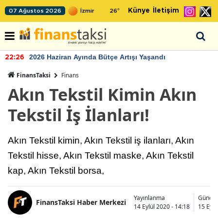
Künye
İletişim
07 Ağustos 2026
26
°
2026 Haziran Ayında Bütçe Artışı Yaşandı
22:26
FinansTaksi
Finans
Akın Tekstil Kimin Akın
Tekstil İş İlanları!
Akın Tekstil kimin, Akın Tekstil iş ilanları, Akın
Tekstil hisse, Akın Tekstil maske, Akın Tekstil
kap, Akın Tekstil borsa,
Yayınlanma
Güncel
FinansTaksi Haber Merkezi
14 Eylül 2020 - 14:18
15 Eylü