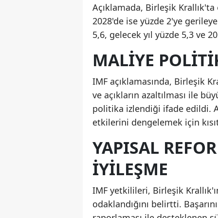
Açıklamada, Birleşik Krallık't
2028'de ise yüzde 2'ye gerileye
5,6, gelecek yıl yüzde 5,3 ve 2
MALIYE POLITI
IMF açıklamasında, Birleşik K
ve açıkların azaltılması ile b
politika izlendiği ifade edildi. 
etkilerini dengelemek için kısıt
YAPISAL REFO
İYILEŞME
IMF yetkilileri, Birleşik Krall
odaklandığını belirtti. Başarını
raporlaması ile desteklenen sü