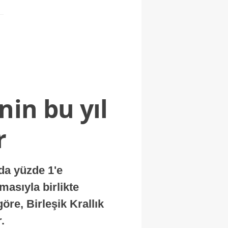
nin bu yıl
r
nda yüzde 1'e
masıyla birlikte
re, Birleşik Krallık
.