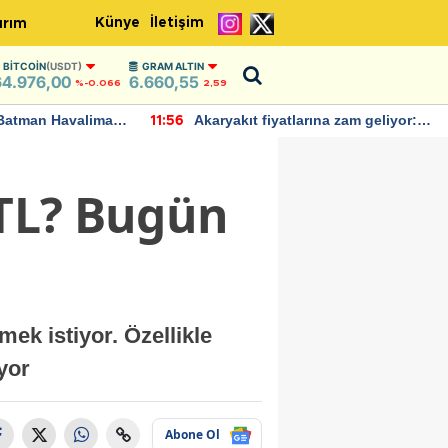
Künye
İletişim
ırım
BITCOIN
(USDT)
GRAM ALTIN
64.976,00
6.660,55
%-0.066
2,59
Batman Havalimanı
Akaryakıt fiyatlarına zam geliyor:
11:56
 açıklamalarda
Yeni tarih açıklandı
 TL? Bugün
ek istiyor. Özellikle
yor
Abone Ol