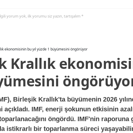
 ilgili yorum yok, ilk yorumu siz yazın, tartışalım *
allık ekonomisinin bu yıl yüzde 1 büyümesini öngörüyor
ik Krallık ekonomisi
yümesini öngörüyo
MF), Birleşik Krallık'ta büyümenin 2026 yılı
 açıkladı. IMF, enerji şokunun etkisinin azal
oparlanacağını öngördü. IMF'nin raporuna gö
a istikrarlı bir toparlanma süreci yaşayabilir