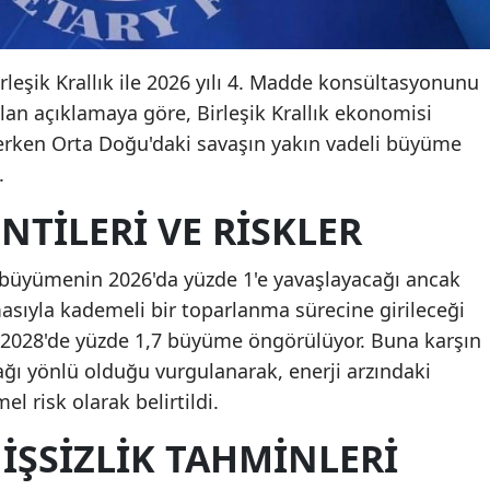
irleşik Krallık ile 2026 yılı 4. Madde konsültasyonunu
n açıklamaya göre, Birleşik Krallık ekonomisi
rken Orta Doğu'daki savaşın yakın vadeli büyüme
.
TILERI VE RISKLER
a büyümenin 2026'da yüzde 1'e yavaşlayacağı ancak
asıyla kademeli bir toparlanma sürecine girileceği
ve 2028'de yüzde 1,7 büyüme öngörülüyor. Buna karşın
ğı yönlü olduğu vurgulanarak, enerji arzındaki
 risk olarak belirtildi.
İŞSIZLIK TAHMINLERI