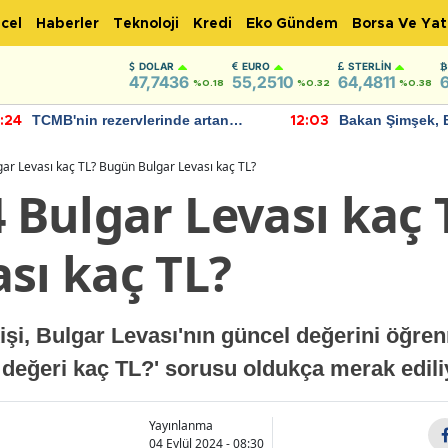
cel
Haberler
Teknoloji
Kredi
Eko Gündem
Borsa Ve Yat
DOLAR
EURO
STERLIN
47,7436
55,2510
64,4811
%0.18
%0.32
%0.38
TCMB'nin rezervlerinde artan
Bakan Şimşek, 
:24
12:03
momentum devam ediyor
için umut verici
bulundu
gar Levası kaç TL? Bugün Bulgar Levası kaç TL?
4 Bulgar Levası kaç
sı kaç TL?
i, Bulgar Levası'nın güncel değerini öğrenm
 değeri kaç TL?' sorusu oldukça merak edili
Yayınlanma
04 Eylül 2024 - 08:30