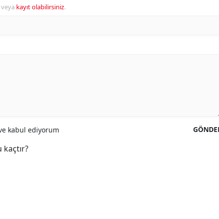
veya
kayıt olabilirsiniz
.
GÖNDE
e kabul ediyorum
 kaçtır?