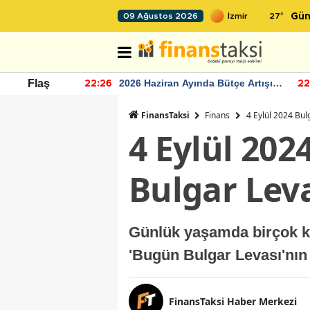
27
°
09 Ağustos 2026
Gün
r seviyesinin
2026 Haziran Ayında Bütçe Artışı
Flaş
22:26
22
Yaşandı
FinansTaksi
Finans
4 Eylül 2024 Bul
4 Eylül 202
Bulgar Leva
Günlük yaşamda birçok kiş
'Bugün Bulgar Levası'nın
FinansTaksi Haber Merkezi