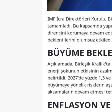
IMF İcra Direktörleri Kurulu, B
tamamladı. Bu kapsamda yapıla
direncini korumaya devam ede
beklentilerini olumsuz etkiledi
BÜYÜME BEKLEN
Açıklamada, Birleşik Krallık't
enerji şokunun etkisinin azalm
belirtildi. 2027'de yüzde 1,3 
büyümeye yönelik risklerin aşa
aksamaların devam etmesi temel
ENFLASYON VE 