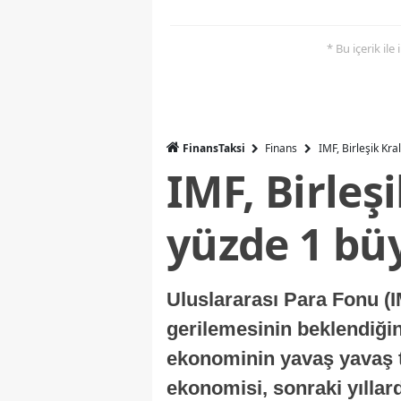
* Bu içerik ile
FinansTaksi
Finans
IMF, Birleşik Kr
IMF, Birleş
yüzde 1 bü
Uluslararası Para Fonu (I
gerilemesinin beklendiğini
ekonominin yavaş yavaş t
ekonomisi, sonraki yıllard