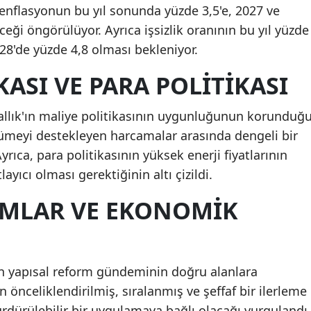
a enflasyonun bu yıl sonunda yüzde 3,5'e, 2027 ve
ceği öngörülüyor. Ayrıca işsizlik oranının bu yıl yüzde
028'de yüzde 4,8 olması bekleniyor.
KASI VE PARA POLITIKASI
rallık'ın maliye politikasının uygunluğunun korunduğ
üyümeyi destekleyen harcamalar arasında dengeli bir
Ayrıca, para politikasının yüksek enerji fiyatlarının
layıcı olması gerektiğinin altı çizildi.
RMLAR VE EKONOMIK
ık'ın yapısal reform gündeminin doğru alanlara
n önceliklendirilmiş, sıralanmış ve şeffaf bir ilerleme
rdürülebilir bir uygulamaya bağlı olacağı vurgulandı.