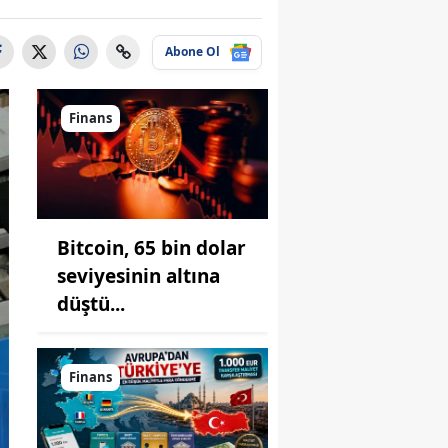
Abone Ol
Finans
Bitcoin, 65 bin dolar
seviyesinin altına
düştü...
Finans