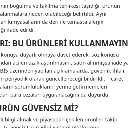
inin boğulma ve takılma tehlikesi taşıdığı, ürünün
alanmalara neden olabileceği belirtildi. Aynı
n kimyasalların da deri ile temasta alerjik
ği ifade edildi.
ĞRI: BU ÜRÜNLERI KULLANMAYI
rı konuya duyarlı olmaya davet ederek, söz konusu
ndan acilen uzaklaştırılmasını, satın alınmışsa iade y
İS üzerinden yapılan açıklamalarda, güvenlik ihlali
in periyodik olarak güncelleneceği bildirildi. Ticaret
rmaların sorumluluklarını yerine getirmemeleri
ari para cezaları uygulanacağını da duyurdu.
ÜRÜN GÜVENSIZ MI?
ı bilgi almak ve piyasadan çekilen ürünleri takip
– Güvensiz Ürün Bilgi Sistemi platformunu