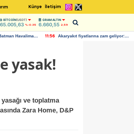
Künye
İletişim
ırım
BITCOIN
(USDT)
GRAM ALTIN
65.005,63
6.660,55
%-0.35
2,59
Batman Havalimanı
Akaryakıt fiyatlarına zam geliyor:
11:56
 açıklamalarda
Yeni tarih açıklandı
e yasak!
z yasağı ve toplatma
 arasında Zara Home, D&P