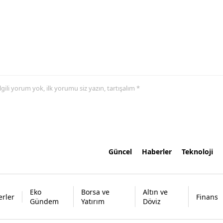
 ilgili yorum yok, ilk yorumu siz yazın, tartışalım *
Güncel
Haberler
Teknoloji
Eko
Borsa ve
Altın ve
rler
Finans
Gündem
Yatırım
Döviz