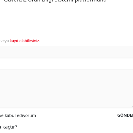
veya
kayıt olabilirsiniz
.
GÖNDE
e kabul ediyorum
 kaçtır?