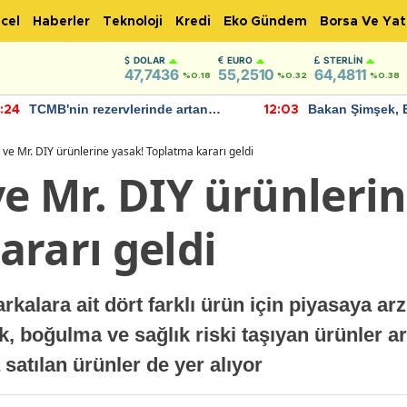
cel
Haberler
Teknoloji
Kredi
Eko Gündem
Borsa Ve Yat
DOLAR
EURO
STERLIN
47,7436
55,2510
64,4811
%0.18
%0.32
%0.38
TCMB'nin rezervlerinde artan
Bakan Şimşek, 
:24
12:03
momentum devam ediyor
için umut verici
bulundu
ve Mr. DIY ürünlerine yasak! Toplatma kararı geldi
e Mr. DIY ürünlerin
ararı geldi
rkalara ait dört farklı ürün için piyasaya ar
ık, boğulma ve sağlık riski taşıyan ürünler
satılan ürünler de yer alıyor