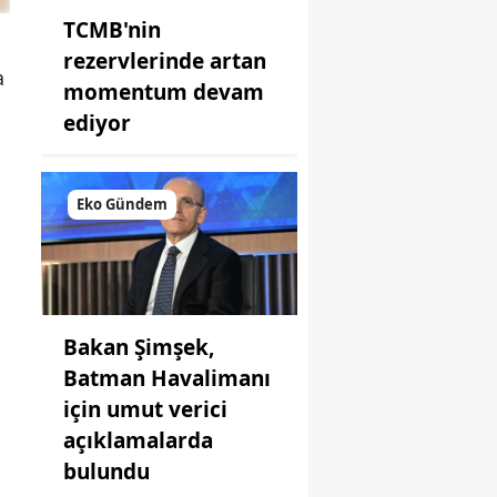
TCMB'nin
rezervlerinde artan
a
momentum devam
ediyor
Eko Gündem
Bakan Şimşek,
Batman Havalimanı
için umut verici
açıklamalarda
bulundu