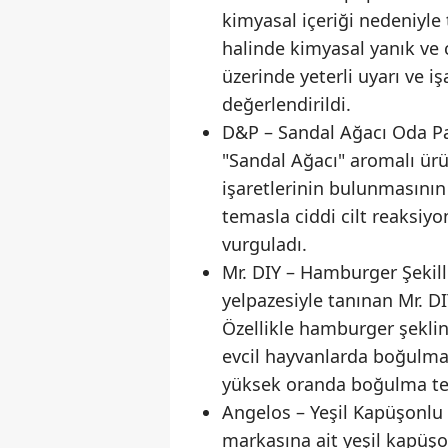
kimyasal içeriği nedeniyle
halinde kimyasal yanık ve ci
üzerinde yeterli uyarı ve 
değerlendirildi.
D&P – Sandal Ağacı Oda P
"Sandal Ağacı" aromalı ürü
işaretlerinin bulunmasının
temasla ciddi cilt reaksiy
vurguladı.
Mr. DIY – Hamburger Şekill
yelpazesiyle tanınan Mr. DI
Özellikle hamburger şeklin
evcil hayvanlarda boğulma 
yüksek oranda boğulma tehl
Angelos – Yeşil Kapüşonlu 
markasına ait yeşil kapüşon