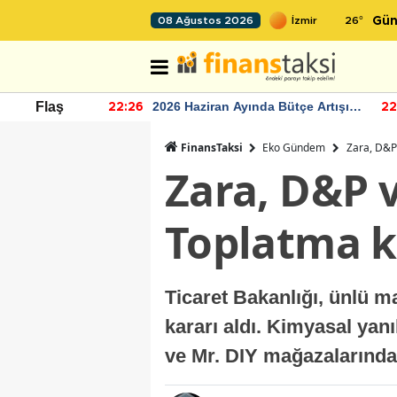
26
°
08 Ağustos 2026
Gün
r seviyesinin
2026 Haziran Ayında Bütçe Artışı
Flaş
22:26
22
Yaşandı
FinansTaksi
Eko Gündem
Zara, D&P 
Zara, D&P v
Toplatma k
Ticaret Bakanlığı, ünlü ma
kararı aldı. Kimyasal yan
ve Mr. DIY mağazalarında 