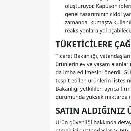
oluşturuyor. Kapüşon ipler
genel tasarımının ciddi yar
zamanda, kumaşta kullanıla
reaksiyonlara yol açabilece
TÜKETICILERE ÇA
Ticaret Bakanlığı, vatandaşla
ürünlerin ev ve yaşam alanları
da imha edilmesini önerdi. GÜB
tespit edilen ürünlerin listesin
Bakanlığı yetkilileri ayrıca fi
durumunda yüksek miktarda id
SATIN ALDIĞINIZ 
Ürün güvenliği hakkında detayl
etmek için vatandaşlar GÜBİS 