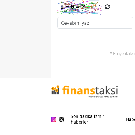
* Bu içerik ile
Son dakika İzmir
Habe
haberleri