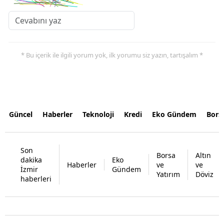
* Bu içerik ile ilgili yorum yok, ilk yorumu siz yazın, tartışalım *
Güncel
Haberler
Teknoloji
Kredi
Eko Gündem
Bors
Son
Borsa
Altın
dakika
Eko
Haberler
ve
ve
İzmir
Gündem
Yatırım
Döviz
haberleri