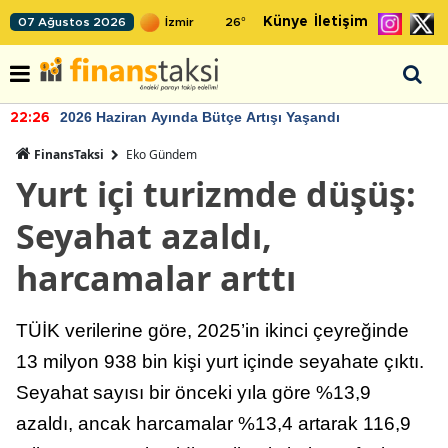
Künye
İletişim
07 Ağustos 2026
26
°
2026 Haziran Ayında Bütçe Artışı Yaşandı
22:26
FinansTaksi
Eko Gündem
Yurt içi turizmde düşüş:
Seyahat azaldı,
harcamalar arttı
TÜİK verilerine göre, 2025’in ikinci çeyreğinde
13 milyon 938 bin kişi yurt içinde seyahate çıktı.
Seyahat sayısı bir önceki yıla göre %13,9
azaldı, ancak harcamalar %13,4 artarak 116,9