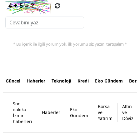
* Bu içerik ile ilgili yorum yok, ilk yorumu siz yazın, tartışalım *
Güncel
Haberler
Teknoloji
Kredi
Eko Gündem
Bors
Son
Borsa
Altın
dakika
Eko
Haberler
ve
ve
İzmir
Gündem
Yatırım
Döviz
haberleri