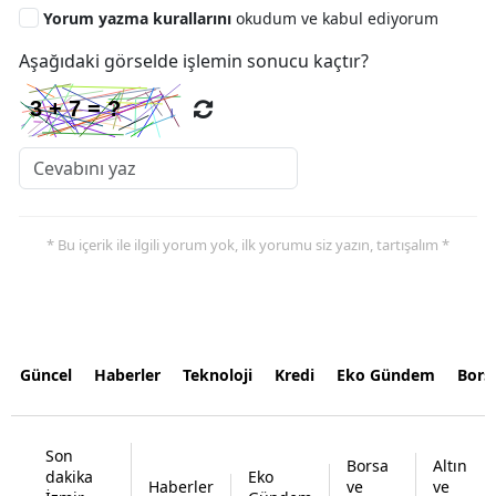
Yorum yazma kurallarını
okudum ve kabul ediyorum
Aşağıdaki görselde işlemin sonucu kaçtır?
* Bu içerik ile ilgili yorum yok, ilk yorumu siz yazın, tartışalım *
Güncel
Haberler
Teknoloji
Kredi
Eko Gündem
Bors
Son
Borsa
Altın
dakika
Eko
Haberler
ve
ve