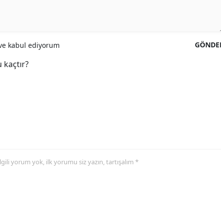
GÖNDE
e kabul ediyorum
 kaçtır?
 ilgili yorum yok, ilk yorumu siz yazın, tartışalım *