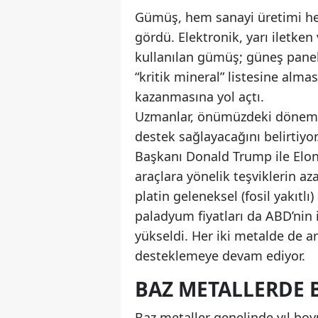
Gümüş, hem sanayi üretimi hem
gördü. Elektronik, yarı iletken
kullanılan gümüş; güneş panel
“kritik mineral” listesine alma
kazanmasına yol açtı.
Uzmanlar, önümüzdeki dönemde 
destek sağlayacağını belirtiyo
Başkanı Donald Trump ile Elon 
araçlara yönelik teşviklerin azal
platin geleneksel (fosil yakıtl
paladyum fiyatları da ABD’nin 
yükseldi. Her iki metalde de arz
desteklemeye devam ediyor.
BAZ METALLERDE B
Baz metaller genelinde yıl boyu