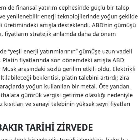
 de finansal yatırım cephesinde güçlü bir talep
 ve yenilenebilir enerji teknolojilerinde yoğun şekilde
i üretimindeki artışla desteklendi. ABD’nin gümüşü
sı, fiyatların stratejik anlamda daha da önem
“yeşil enerji yatırımlarının” gümüşe uzun vadeli
r. Platin fiyatlarında son dönemdeki artışta ABD
Musk arasındaki sözlü gerilim etkili oldu. Elektrikli
tılabileceği beklentisi, platin talebini artırdı; zira
ı) araçlarda yoğun kullanılan bir metal. Öte yandan,
ithalata gümrük vergisi getirme olasılığı nedeniyle
 kısıtları ve sanayi talebinin yüksek seyri fiyatları
AKIR TARIHI ZIRVEDE
nca ılımlı bir yükseliş trendi izlenirken, bakır bu