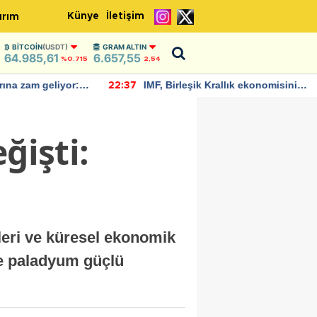
Künye
İletişim
ırım
BITCOIN
(USDT)
GRAM ALTIN
64.985,61
6.657,55
%0.715
2,54
rına zam geliyor:
IMF, Birleşik Krallık ekonomisinin
22:37
ndı
bu yıl yüzde 1 büyümesini
öngörüyor
ğişti:
imleri ve küresel ekonomik
 ve paladyum güçlü