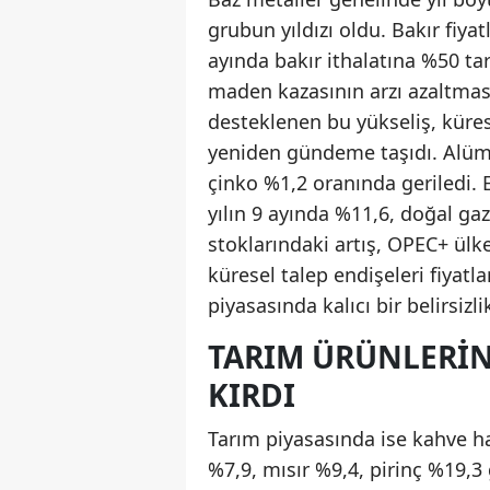
grubun yıldızı oldu. Bakır fiyat
ayında bakır ithalatına %50 ta
maden kazasının arzı azaltması, 
desteklenen bu yükseliş, küres
yeniden gündeme taşıdı. Alüm
çinko %1,2 oranında geriledi. 
yılın 9 ayında %11,6, doğal gaz
stoklarındaki artış, OPEC+ ülke
küresel talep endişeleri fiyatlar
piyasasında kalıcı bir belirsizlik
TARIM ÜRÜNLERIN
KIRDI
Tarım piyasasında ise kahve 
%7,9, mısır %9,4, pirinç %19,3