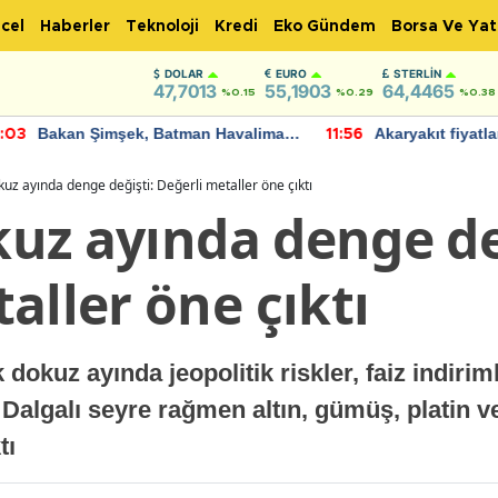
cel
Haberler
Teknoloji
Kredi
Eko Gündem
Borsa Ve Yat
DOLAR
EURO
STERLIN
47,7013
55,1903
64,4465
%0.15
%0.29
%0.38
Bakan Şimşek, Batman Havalimanı
Akaryakıt fiyatla
:03
11:56
için umut verici açıklamalarda
Yeni tarih açıkla
bulundu
dokuz ayında denge değişti: Değerli metaller öne çıktı
okuz ayında denge de
aller öne çıktı
k dokuz ayında jeopolitik riskler, faiz indir
u. Dalgalı seyre rağmen altın, gümüş, platin
tı