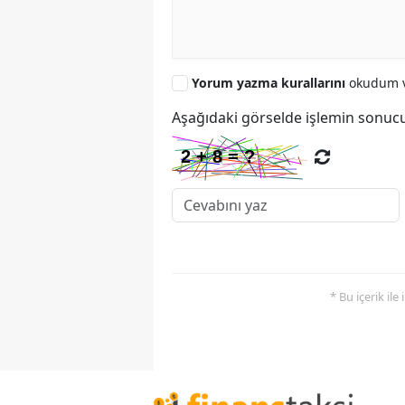
Yorum yazma kurallarını
okudum v
Aşağıdaki görselde işlemin sonucu
* Bu içerik ile