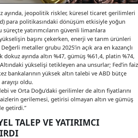
 ayında, jeopolitik riskler, küresel ticaret gerilimleri
d) para politikasındaki dönüşüm etkisiyle yoğun
süreçte yatırımcıların güvenli limanlara
yükselişin başını çekerken, enerji ve tarım ürünleri
. Değerli metaller grubu 2025’in açık ara en kazançlı
ın ilk dokuz ayında altın %47, gümüş %61,4, platin %74,
tındaki yükselişi tetikleyen ana unsurlar; Fed’in faiz
ez bankalarının yüksek altın talebi ve ABD bütçe
 arayışı oldu.
lebi ve Orta Doğu’daki gerilimler de altın fiyatlarını
Faizlerin gerilemesi, getirisi olmayan altın ve gümüş
e getirdi.”
EL TALEP VE YATIRIMCI
IRDI