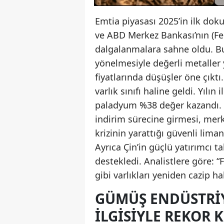
Emtia piyasası 2025’in ilk dokuz
ve ABD Merkez Bankası’nın (Fe
dalgalanmalara sahne oldu. Bu 
yönelmesiyle değerli metaller 
fiyatlarında düşüşler öne çıktı
varlık sınıfı haline geldi. Yıl
paladyum %38 değer kazandı. Al
indirim sürecine girmesi, merk
krizinin yarattığı güvenli liman
Ayrıca Çin’in güçlü yatırımcı ta
destekledi. Analistlere göre: “
gibi varlıkları yeniden cazip hal
GÜMÜŞ ENDÜSTRIY
İLGISIYLE REKOR K