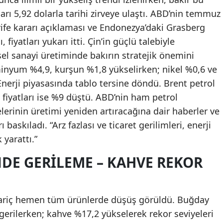
ları 5,92 dolarla tarihi zirveye ulaştı. ABD’nin temmuz
rife kararı açıklaması ve Endonezya’daki Grasberg
fiyatları yukarı itti. Çin’in güçlü talebiyle
el sanayi üretiminde bakırın stratejik önemini
inyum %4,9, kurşun %1,8 yükselirken; nikel %0,6 ve
Enerji piyasasında tablo tersine döndü. Brent petrol
 fiyatları ise %9 düştü. ABD’nin ham petrol
lerinin üretimi yeniden artıracağına dair haberler ve
ı baskıladı. “Arz fazlası ve ticaret gerilimleri, enerji
 yarattı.”
DE GERILEME – KAHVE REKOR
hariç hemen tüm ürünlerde düşüş görüldü. Buğday
 gerilerken; kahve %17,2 yükselerek rekor seviyeleri