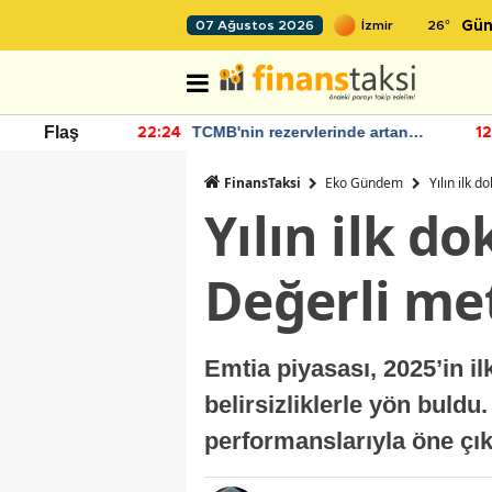
26
°
07 Ağustos 2026
Gün
 Bütçe Artışı
TCMB'nin rezervlerinde artan
Flaş
22:24
12
momentum devam ediyor
FinansTaksi
Eko Gündem
Yılın ilk 
Yılın ilk d
Değerli met
Emtia piyasası, 2025’in il
belirsizliklerle yön buld
performanslarıyla öne çık