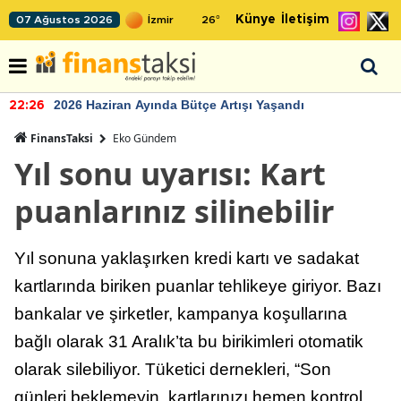
Künye
İletişim
07 Ağustos 2026
26
°
2026 Haziran Ayında Bütçe Artışı Yaşandı
22:26
FinansTaksi
Eko Gündem
Yıl sonu uyarısı: Kart
puanlarınız silinebilir
Yıl sonuna yaklaşırken kredi kartı ve sadakat
kartlarında biriken puanlar tehlikeye giriyor. Bazı
bankalar ve şirketler, kampanya koşullarına
bağlı olarak 31 Aralık’ta bu birikimleri otomatik
olarak silebiliyor. Tüketici dernekleri, “Son
günleri beklemeyin, kartlarınızı hemen kontrol