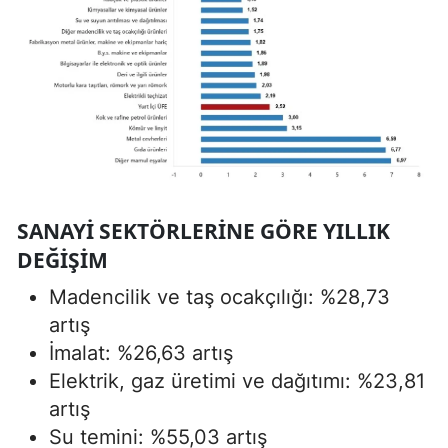
SANAYI SEKTÖRLERINE GÖRE YILLIK
DEĞIŞIM
Madencilik ve taş ocakçılığı: %28,73
artış
İmalat: %26,63 artış
Elektrik, gaz üretimi ve dağıtımı: %23,81
artış
Su temini: %55,03 artış