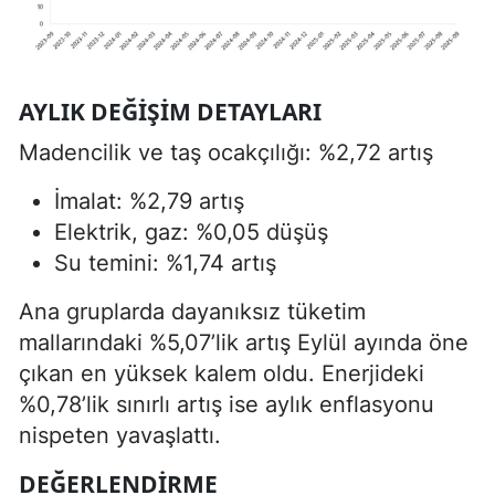
AYLIK DEĞIŞIM DETAYLARI
Madencilik ve taş ocakçılığı: %2,72 artış
İmalat: %2,79 artış
Elektrik, gaz: %0,05 düşüş
Su temini: %1,74 artış
Ana gruplarda dayanıksız tüketim
mallarındaki %5,07’lik artış Eylül ayında öne
çıkan en yüksek kalem oldu. Enerjideki
%0,78’lik sınırlı artış ise aylık enflasyonu
nispeten yavaşlattı.
DEĞERLENDIRME