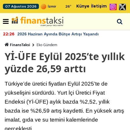
Künye
İletişim
07 Ağustos 2026
26
°
2026 Haziran Ayında Bütçe Artışı Yaşandı
22:26
FinansTaksi
Eko Gündem
Yİ-ÜFE Eylül 2025’te yıllık
yüzde 26,59 arttı
Türkiye’de üretici fiyatları Eylül 2025’te de
yükselişini sürdürdü. Yurt İçi Üretici Fiyat
Endeksi (Yİ-ÜFE) aylık bazda %2,52, yıllık
bazda ise %26,59 artış kaydetti. En yüksek artış
imalat, gıda ve su temini kalemlerinde
gerçekleşti