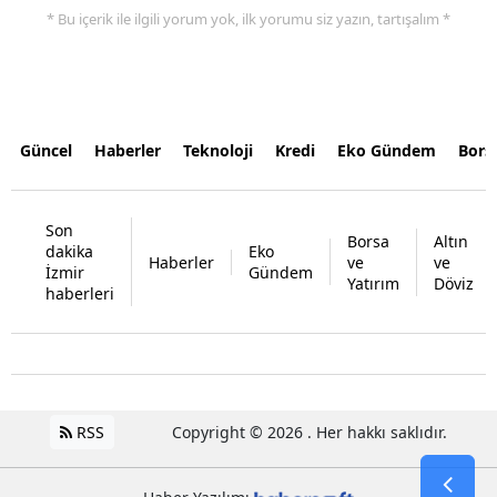
* Bu içerik ile ilgili yorum yok, ilk yorumu siz yazın, tartışalım *
Güncel
Haberler
Teknoloji
Kredi
Eko Gündem
Bors
Son
Borsa
Altın
dakika
Eko
Haberler
ve
ve
İzmir
Gündem
Yatırım
Döviz
haberleri
RSS
Copyright © 2026 . Her hakkı saklıdır.