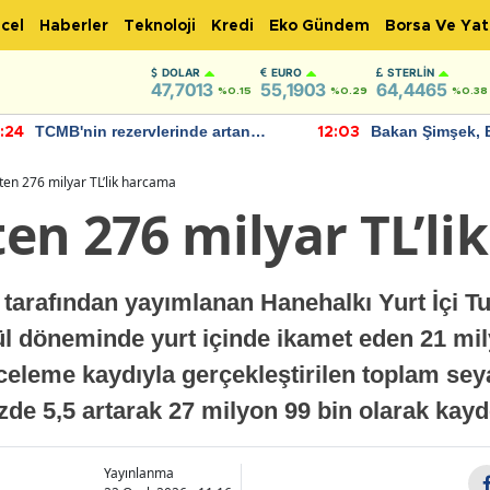
cel
Haberler
Teknoloji
Kredi
Eko Gündem
Borsa Ve Yat
DOLAR
EURO
STERLIN
47,7013
55,1903
64,4465
%0.15
%0.29
%0.38
TCMB'nin rezervlerinde artan
Bakan Şimşek, 
:24
12:03
momentum devam ediyor
için umut verici
bulundu
stten 276 milyar TL’lik harcama
tten 276 milyar TL’l
tarafından yayımlanan Hanehalkı Yurt İçi Tur
l döneminde yurt içinde ikamet eden 21 mil
eceleme kaydıyla gerçekleştirilen toplam seya
zde 5,5 artarak 27 milyon 99 bin olarak kayd
Yayınlanma