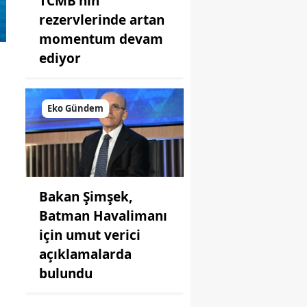
TCMB'nin
rezervlerinde artan
momentum devam
ediyor
ü
Eko Gündem
Bakan Şimşek,
Batman Havalimanı
için umut verici
açıklamalarda
bulundu