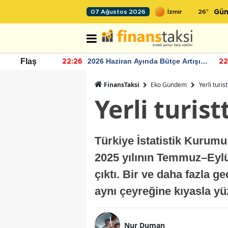
26
°
07 Ağustos 2026
Gün
r seviyesinin
2026 Haziran Ayında Bütçe Artışı
Flaş
22:26
22
Yaşandı
FinansTaksi
Eko Gündem
Yerli turi
Yerli turis
Türkiye İstatistik Kurumu 
2025 yılının Temmuz–Eylü
çıktı. Bir ve daha fazla g
aynı çeyreğine kıyasla yü
Nur Duman