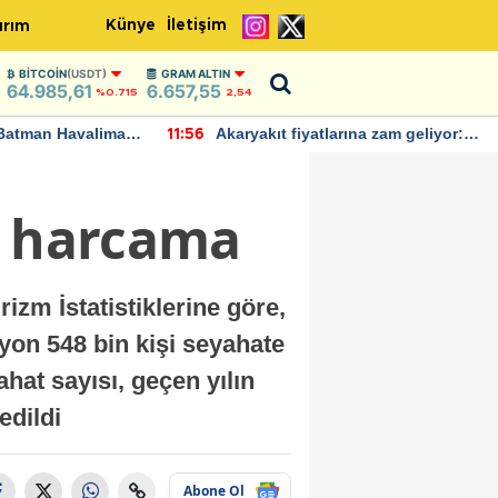
Künye
İletişim
ırım
BITCOIN
(USDT)
GRAM ALTIN
64.985,61
6.657,55
%0.715
2,54
Batman Havalimanı
Akaryakıt fiyatlarına zam geliyor:
11:56
 açıklamalarda
Yeni tarih açıklandı
ik harcama
izm İstatistiklerine göre,
yon 548 bin kişi seyahate
hat sayısı, geçen yılın
edildi
Abone Ol