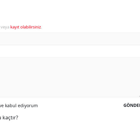
veya
kayıt olabilirsiniz
.
GÖNDE
e kabul ediyorum
 kaçtır?