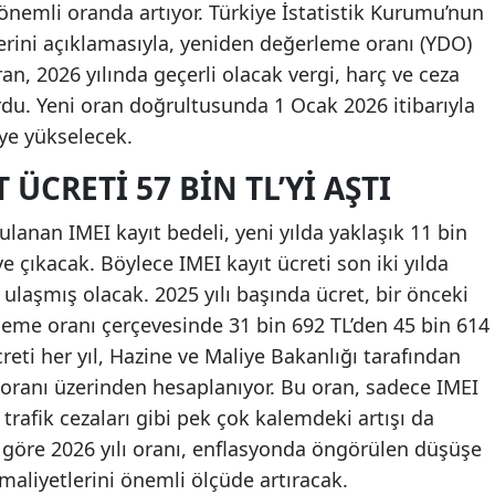
a önemli oranda artıyor. Türkiye İstatistik Kurumu’nun
lerini açıklamasıyla, yeniden değerleme oranı (YDO)
an, 2026 yılında geçerli olacak vergi, harç ve ceza
urdu. Yeni oran doğrultusunda 1 Ocak 2026 itibarıyla
’ye yükselecek.
 ÜCRETI 57 BIN TL’YI AŞTI
ulanan IMEI kayıt bedeli, yeni yılda yaklaşık 11 bin
’ye çıkacak. Böylece IMEI kayıt ücreti son iki yılda
ulaşmış olacak. 2025 yılı başında ücret, bir önceki
leme oranı çerçevesinde 31 bin 692 TL’den 45 bin 614
creti her yıl, Hazine ve Maliye Bakanlığı tarafından
oranı üzerinden hesaplanıyor. Bu oran, sadece IMEI
e trafik cezaları gibi pek çok kalemdeki artışı da
 göre 2026 yılı oranı, enflasyonda öngörülen düşüşe
maliyetlerini önemli ölçüde artıracak.