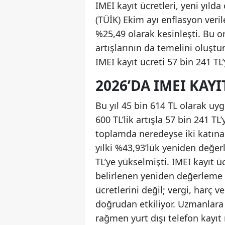
IMEI kayıt ücretleri, yeni yıld
(TÜİK) Ekim ayı enflasyon veri
%25,49 olarak kesinleşti. Bu or
artışlarının da temelini oluşt
IMEI kayıt ücreti 57 bin 241 TL
2026’DA IMEI KAYIT
Bu yıl 45 bin 614 TL olarak uyg
600 TL’lik artışla 57 bin 241 TL
toplamda neredeyse iki katına 
yılki %43,93’lük yeniden değer
TL’ye yükselmişti. IMEI kayıt ü
belirlenen yeniden değerleme 
ücretlerini değil; vergi, harç v
doğrudan etkiliyor. Uzmanlara
rağmen yurt dışı telefon kayıt 