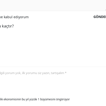
GÖNDE
e kabul ediyorum
 kaçtır?
 ilgili yorum yok, ilk yorumu siz yazın, tartışalım *
allık ekonomisinin bu yıl yüzde 1 büyümesini öngörüyor