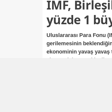
IMF, Birleş
yüzde 1 bü
Uluslararası Para Fonu (I
gerilemesinin beklendiğini
ekonominin yavaş yavaş t
ekonomisi, sonraki yıllard
Nur Duman