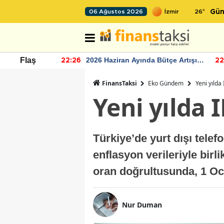
26
°
06 Ağustos 2026
Gün
r seviyesinin
2026 Haziran Ayında Bütçe Artışı
Flaş
22:26
22
Yaşandı
FinansTaksi
Eko Gündem
Yeni yılda
Yeni yılda 
Türkiye’de yurt dışı telef
enflasyon verileriyle birl
oran doğrultusunda, 1 Oca
Nur Duman