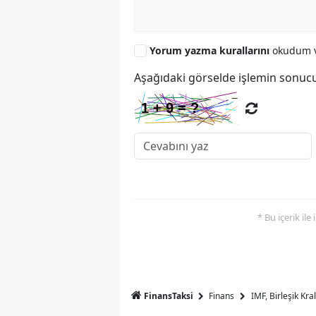
Yorum yazma kurallarını
okudum v
Aşağıdaki görselde işlemin sonucu
* Bu içerik ile
FinansTaksi
Finans
IMF, Birleşik Kr