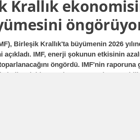
ik Krallık ekonomisi
yümesini öngörüyo
MF), Birleşik Krallık'ta büyümenin 2026 yılı
 açıkladı. IMF, enerji şokunun etkisinin azal
oparlanacağını öngördü. IMF'nin raporuna gö
a istikrarlı bir toparlanma süreci yaşayabilir
Yayınlanma
16 Temmuz 2026 - 22:37