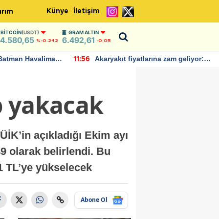
Künye
İletişim
ırım
BITCOIN
(USDT)
GRAM ALTIN
4.580,65
6.492,61
%-0.242
-0,05
Batman Havalimanı
Akaryakıt fiyatlarına zam geliyor:
11:56
 açıklamalarda
Yeni tarih açıklandı
ep yakacak
TÜİK’in açıkladığı Ekim ayı
9 olarak belirlendi. Bu
41 TL’ye yükselecek
Abone Ol