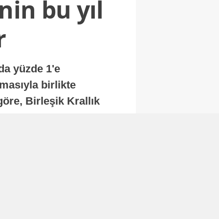
nin bu yıl
r
nda yüzde 1'e
masıyla birlikte
re, Birleşik Krallık
.
Abone Ol
Finans