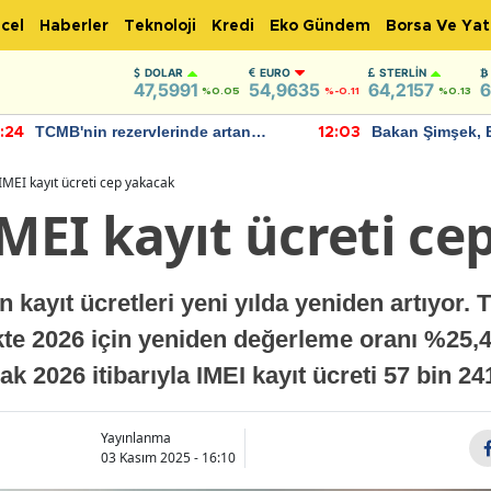
cel
Haberler
Teknoloji
Kredi
Eko Gündem
Borsa Ve Yat
DOLAR
EURO
STERLIN
47,5991
54,9635
64,2157
6
%0.05
%-0.11
%0.13
TCMB'nin rezervlerinde artan
Bakan Şimşek, 
:24
12:03
momentum devam ediyor
için umut verici
bulundu
 IMEI kayıt ücreti cep yakacak
IMEI kayıt ücreti c
on kayıt ücretleri yeni yılda yeniden artıyor. 
ikte 2026 için yeniden değerleme oranı %25,4
k 2026 itibarıyla IMEI kayıt ücreti 57 bin 2
Yayınlanma
03 Kasım 2025 - 16:10