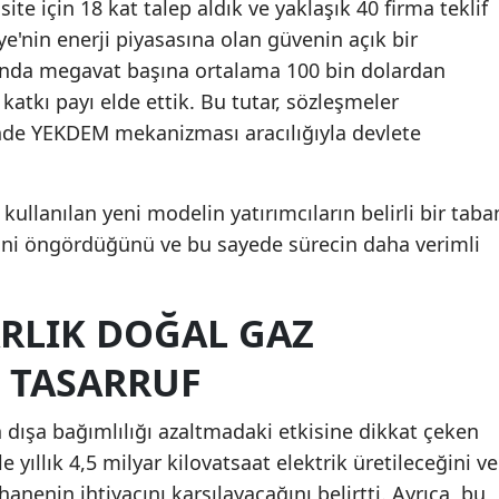
te için 18 kat talep aldık ve yaklaşık 40 firma teklif
ye'nin enerji piyasasına olan güvenin açık bir
unda megavat başına ortalama 100 bin dolardan
katkı payı elde ettik. Bu tutar, sözleşmeler
inde YEKDEM mekanizması aracılığıyla devlete
kullanılan yeni modelin yatırımcıların belirli bir taba
ini öngördüğünü ve bu sayede sürecin daha verimli
ARLIK DOĞAL GAZ
 TASARRUF
in dışa bağımlılığı azaltmadaki etkisine dikkat çeken
 yıllık 4,5 milyar kilovatsaat elektrik üretileceğini ve
anenin ihtiyacını karşılayacağını belirtti. Ayrıca, bu