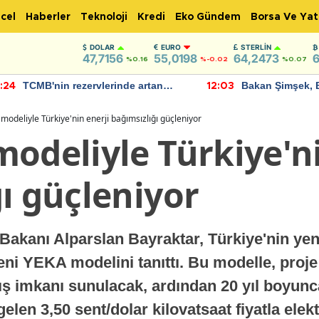
cel
Haberler
Teknoloji
Kredi
Eko Gündem
Borsa Ve Yat
DOLAR
EURO
STERLIN
47,7156
55,0198
64,2473
6
%0.16
%-0.02
%0.07
TCMB'nin rezervlerinde artan
Bakan Şimşek, 
:24
12:03
momentum devam ediyor
için umut verici
bulundu
modeliyle Türkiye'nin enerji bağımsızlığı güçleniyor
odeliyle Türkiye'ni
ı güçleniyor
Bakanı Alparslan Bayraktar, Türkiye'nin yenil
eni YEKA modelini tanıttı. Bu modelle, proje
tış imkanı sunulacak, ardından 20 yıl boyunca
len 3,50 sent/dolar kilovatsaat fiyatla elek