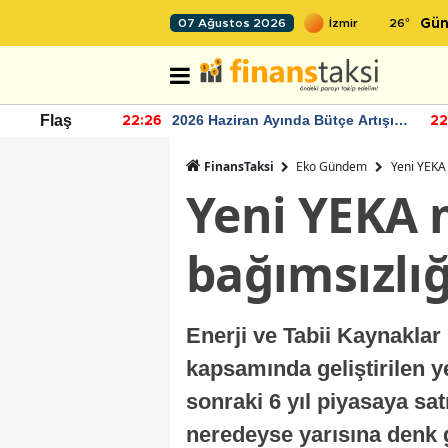
26
°
07 Ağustos 2026
Gün
r seviyesinin
2026 Haziran Ayında Bütçe Artışı
Flaş
22:26
22
Yaşandı
FinansTaksi
Eko Gündem
Yeni YEKA 
Yeni YEKA m
bağımsızlığ
Enerji ve Tabii Kaynaklar 
kapsamında geliştirilen y
sonraki 6 yıl piyasaya sa
neredeyse yarısına denk ge