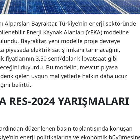
nı Alparslan Bayraktar, Türkiye'nin enerji sektöründe
nilenebilir Enerji Kaynak Alanları (YEKA) modeline
ulundu. Bayraktar, yeni modelle proje devreye
ca piyasada elektrik satış imkanı tanınacağını,
k fiyatlarının 3,50 sent/dolar kilovatsaat gibi
eneceğini duyurdu. Bu modelin, mevcut piyasa
a denk gelen uygun maliyetlerle halkın daha ucuz
ını belirtti.
A RES-2024 YARIŞMALARI
 ardından düzenlenen basın toplantısında konuşan
kiye'nin enerji politikalarına ve ekonomik büyümesin