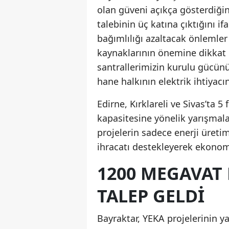
olan güveni açıkça gösterdiğini
talebinin üç katına çıktığını i
bağımlılığı azaltacak önlemler a
kaynaklarının önemine dikkat 
santrallerimizin kurulu gücün
hane halkının elektrik ihtiyacı
Edirne, Kırklareli ve Sivas’ta 
kapasitesine yönelik yarışmala
projelerin sadece enerji üreti
ihracatı destekleyerek ekonomi
1200 MEGAVAT 
TALEP GELDI
Bayraktar, YEKA projelerinin y