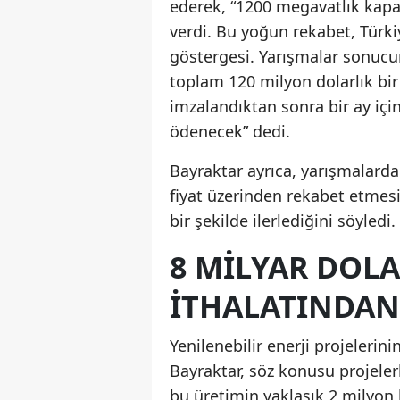
ederek, “1200 megavatlık kapasi
verdi. Bu yoğun rekabet, Türki
göstergesi. Yarışmalar sonuc
toplam 120 milyon dolarlık bir 
imzalandıktan sonra bir ay iç
ödenecek” dedi.
Bayraktar ayrıca, yarışmalarda 
fiyat üzerinden rekabet etmes
bir şekilde ilerlediğini söyledi.
8 MILYAR DOL
İTHALATINDAN
Yenilenebilir enerji projelerin
Bayraktar, söz konusu projelerle
bu üretimin yaklaşık 2 milyon h