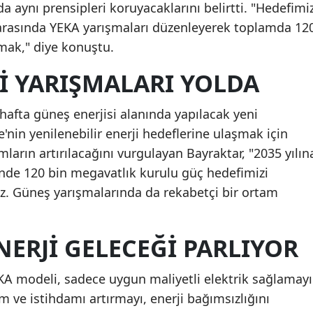
 aynı prensipleri koruyacaklarını belirtti. "Hedefimi
 arasında YEKA yarışmaları düzenleyerek toplamda 12
mak," diye konuştu.
I YARIŞMALARI YOLDA
afta güneş enerjisi alanında yapılacak yeni
'nin yenilenebilir enerji hedeflerine ulaşmak için
mların artırılacağını vurgulayan Bayraktar, "2035 yılın
inde 120 bin megavatlık kurulu güç hedefimizi
uz. Güneş yarışmalarında da rekabetçi bir ortam
NERJI GELECEĞI PARLIYOR
EKA modeli, sadece uygun maliyetli elektrik sağlamayı
m ve istihdamı artırmayı, enerji bağımsızlığını