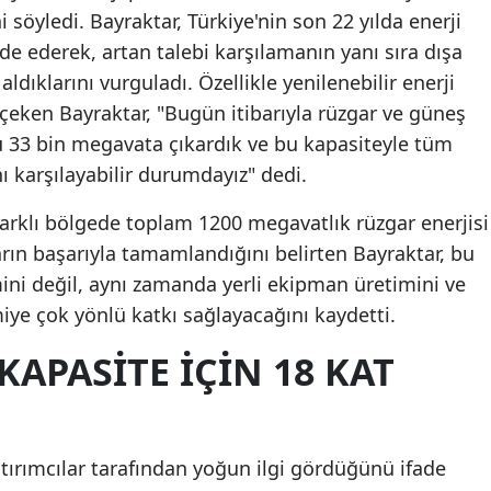
 söyledi. Bayraktar, Türkiye'nin son 22 yılda enerji
fade ederek, artan talebi karşılamanın yanı sıra dışa
ldıklarını vurguladı. Özellikle yenilenebilir enerji
çeken Bayraktar, "Bugün itibarıyla rüzgar ve güneş
ü 33 bin megavata çıkardık ve bu kapasiteyle tüm
nı karşılayabilir durumdayız" dedi.
5 farklı bölgede toplam 1200 megavatlık rüzgar enerjisi
rın başarıyla tamamlandığını belirten Bayraktar, bu
mini değil, aynı zamanda yerli ekipman üretimini ve
ye çok yönlü katkı sağlayacağını kaydetti.
KAPASITE İÇIN 18 KAT
atırımcılar tarafından yoğun ilgi gördüğünü ifade