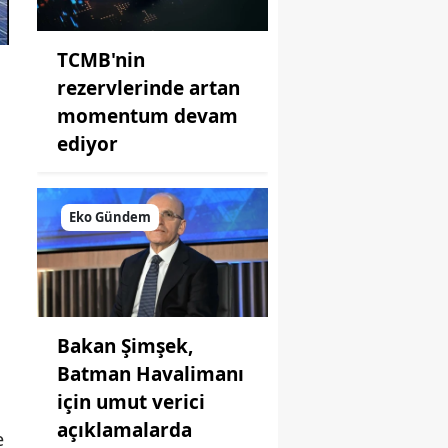
TCMB'nin
rezervlerinde artan
momentum devam
ediyor
Eko Gündem
Bakan Şimşek,
Batman Havalimanı
için umut verici
açıklamalarda
e