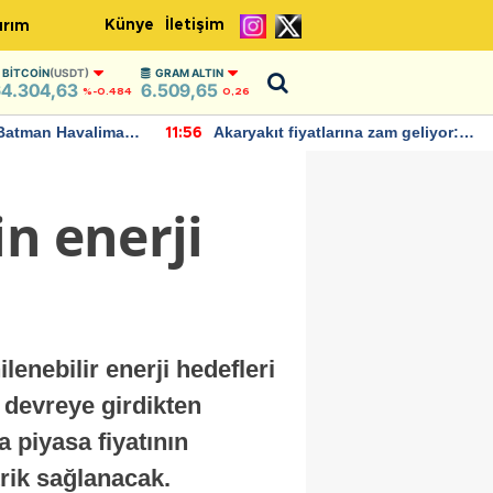
Künye
İletişim
ırım
BITCOIN
(USDT)
GRAM ALTIN
4.304,63
6.509,65
%-0.484
0,26
Batman Havalimanı
Akaryakıt fiyatlarına zam geliyor:
11:56
 açıklamalarda
Yeni tarih açıklandı
n enerji
enebilir enerji hedefleri
 devreye girdikten
 piyasa fiyatının
trik sağlanacak.