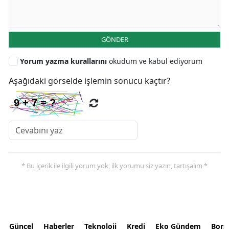
GÖNDER
Yorum yazma kurallarını
okudum ve kabul ediyorum
Aşağıdaki görselde işlemin sonucu kaçtır?
* Bu içerik ile ilgili yorum yok, ilk yorumu siz yazın, tartışalım *
Güncel
Haberler
Teknoloji
Kredi
Eko Gündem
Bors