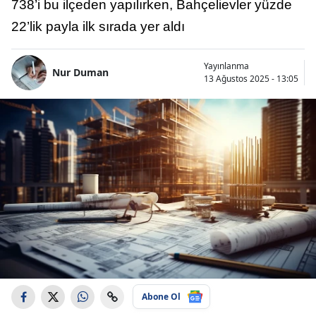
738’i bu ilçeden yapılırken, Bahçelievler yüzde
22’lik payla ilk sırada yer aldı
Yayınlanma
Nur Duman
13 Ağustos 2025 - 13:05
Abone Ol