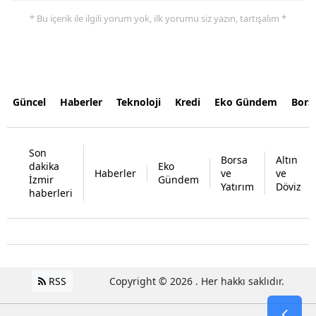
* Bu içerik ile ilgili yorum yok, ilk yorumu siz yazın, tartışalım *
Güncel
Haberler
Teknoloji
Kredi
Eko Gündem
Bors
Son
Borsa
Altın
dakika
Eko
Haberler
ve
ve
İzmir
Gündem
Yatırım
Döviz
haberleri
RSS
Copyright © 2026 . Her hakkı saklıdır.