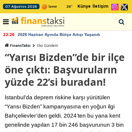
Künye
İletişim
07 Ağustos 2026
26
°
2026 Haziran Ayında Bütçe Artışı Yaşandı
22:26
FinansTaksi
Eko Gündem
“Yarısı Bizden”de bir ilçe
öne çıktı: Başvuruların
yüzde 22’si buradan!
İstanbul’da deprem riskine karşı yürütülen
“Yarısı Bizden” kampanyasına en yoğun ilgi
Bahçelievler’den geldi. 2024’ten bu yana kent
genelinde yapılan 17 bin 246 başvurunun 3 bin