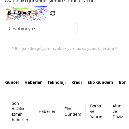
Aşağıdaki görselde işlemin sonucu kaçtır?
* Bu içerik ile ilgili yorum yok, ilk yorumu siz yazın, tartışalım *
Güncel
Haberler
Teknoloji
Kredi
Eko Gündem
Bors
Son
Borsa
Altın
dakika
Eko
Haberler
ve
ve
İzmir
Gündem
Yatırım
Döviz
haberleri